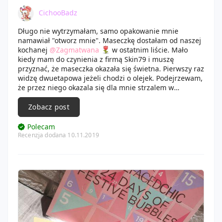
CichooBadz
Długo nie wytrzymałam, samo opakowanie mnie
namawiał "otworz mnie". Maseczkę dostałam od naszej
kochanej
@Zagmatwana
w ostatnim liście. Mało
kiedy mam do czynienia z firmą Skin79 i muszę
przyznać, że maseczka okazała się świetna. Pierwszy raz
widzę dwuetapowa jeżeli chodzi o olejek. Podejrzewam,
że przez niego okazala się dla mnie strzalem w
dziesiątkę. Sama maseczka ma bardzo słaby materiał,
który udało mi się rozerwać. Minimalnie ale jednak.
Zobacz post
Mimo wszystko jest bardzo dobrze nasaczona. Miałam
wrażenie, że zastyga na twarzy i ściąga skórę. Po użyciu
Polecam
twarzyczka była rozświetla, fajnie nawilżona i nie lepila
Recenzja dodana 10.11.2019
się. Nawet nie musiałam przemy twarzy jak to zawsze
robię. Jestem z niej niesamowicie zadowolona i polecam
z całego serca.