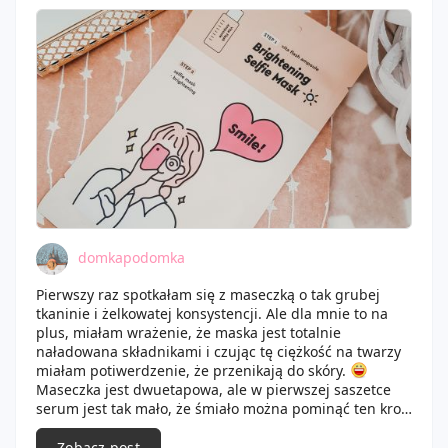
Duży plus za super płachtę i także działanie. Maskę
dostałam od
@candysmile
. 😘
domkapodomka
Pierwszy raz spotkałam się z maseczką o tak grubej
tkaninie i żelkowatej konsystencji. Ale dla mnie to na
plus, miałam wrażenie, że maska jest totalnie
naładowana składnikami i czując tę ciężkość na twarzy
miałam potiwerdzenie, że przenikają do skóry.
Maseczka jest dwuetapowa, ale w pierwszej saszetce
serum jest tak mało, że śmiało można pominąć ten krok.
Zaraz po wklepaniu esencji należy nałożyć płachtę,
mocno nasączoną produktem.
Zobacz post