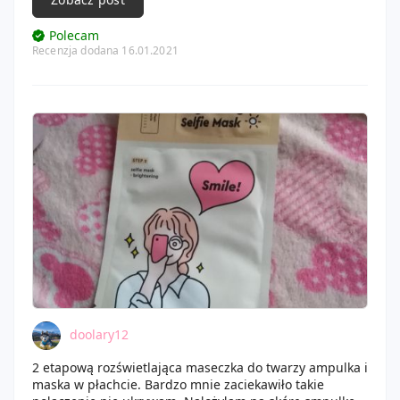
Maseczka jest odżywcza i rozjaśniająca.
Spektakularnych efektów nie zauważyłam, ale mam do
Polecam
przetestowania wszystkie z tej serii.
Recenzja dodana 16.01.2021
doolary12
2 etapową rozświetlająca maseczka do twarzy ampulka i
maska w płachcie. Bardzo mnie zaciekawiło takie