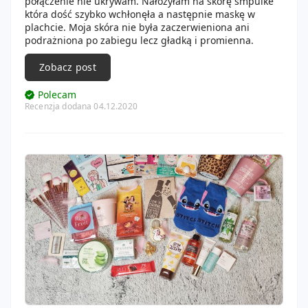
połączenie nie ukrywam. Nałożyłam na skórę smpulke
która dość szybko wchłonęła a następnie maskę w
plachcie. Moja skóra nie była zaczerwieniona ani
podrażniona po zabiegu lecz gładką i promienna.
Zobacz post
Polecam
Recenzja dodana 04.12.2020