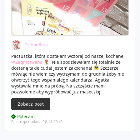
CichooBadz
Paczuszka, która dostałam wczoraj od naszej kochanej
@Zagmatwana
. Nie spodziewałam się totalnie że
dostanę takie cuda! Jestem zakochana!
Szczerze
mówiąc nie wiem czy wytrzymam do grudnia żeby nie
otworzyć tego wspaniałego kalendarza. Agatka
wystawiła mnie na próbę. Na szczęście mam
pozwolenie aby wypróbować już maseczkę
rozjasniajaca oraz wspanialy produkt do wanny z Balea.
Odkąd mam już swoją łazienkę to nie biorę kąpieli bez
Zobacz post
żadnego przyjemnego produktu. Pewnie dlatego ten
kalendarz.
Maseczka z Balea również mnie bardzo
Polecam
ciekawi, jeszcze nie miałam z nią do czynienia. Nie
Recenzja dodana 08.11.2019
mogę się doczekać aż mną trzepie.
Dziękuję,
dziękuję, dziękuję...