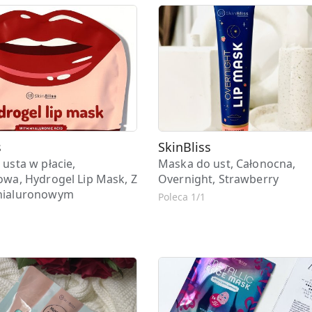
s
SkinBliss
usta w płacie,
Maska do ust, Całonocna,
wa, Hydrogel Lip Mask, Z
Overnight, Strawberry
hialuronowym
Poleca 1/1