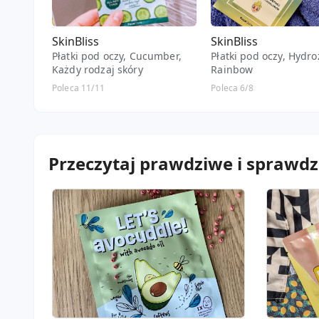
SkinBliss
SkinBliss
Płatki pod oczy, Cucumber,
Płatki pod oczy, Hydr
Każdy rodzaj skóry
Rainbow
Poleca 11/11
Poleca 6/8
Przeczytaj prawdziwe i sprawdz