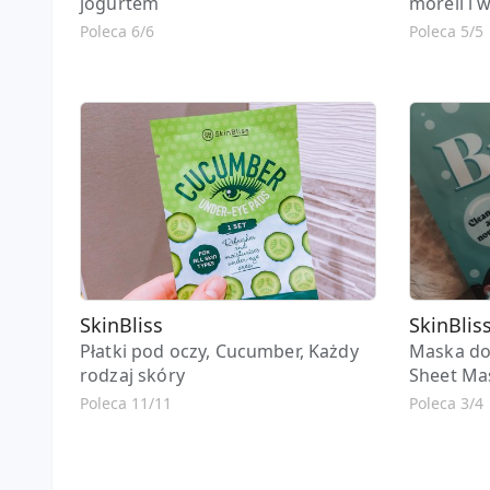
jogurtem
moreli i 
Poleca 6/6
Poleca 5/5
SkinBliss
SkinBlis
Płatki pod oczy, Cucumber, Każdy
Maska do 
rodzaj skóry
Sheet Ma
Poleca 11/11
Poleca 3/4