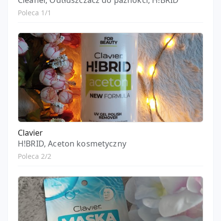
Cleaner, Odtłuszczacz do paznokci, H!BRID
Poleca 1/1
Clavier
H!BRID, Aceton kosmetyczny
Poleca 2/2