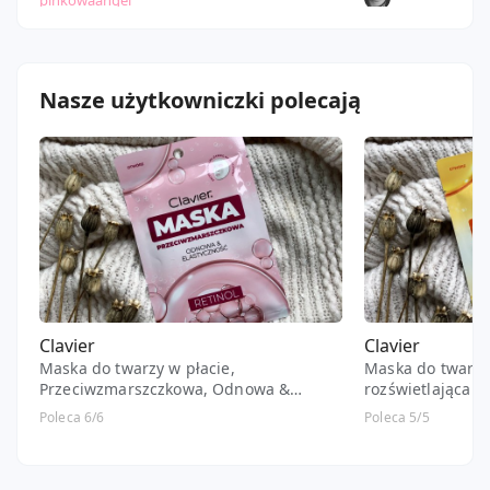
pinkowaangel
aneta6bk
Nasze użytkowniczki polecają
Clavier
Clavier
Maska do twarzy w płacie,
Maska do twarzy 
Przeciwzmarszczkowa, Odnowa &
rozświetlająca z
Elastyczność, Retinol
Poleca 6/6
Poleca 5/5