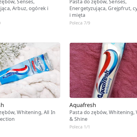
zębów, Senses,
Pasta do zębów, Senses,
ąca, Arbuz, ogórek i
Energetyzująca, Grejpfrut, c
i mięta
0
Poleca 7/9
sh
Aquafresh
zębów, Whitening, All In
Pasta do zębów, Whitening, 
ection
& Shine
Poleca 1/1