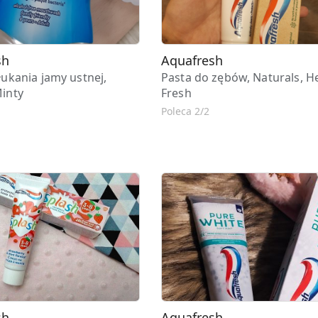
sh
Aquafresh
łukania jamy ustnej,
Pasta do zębów, Naturals, H
Minty
Fresh
Poleca 2/2
sh
Aquafresh