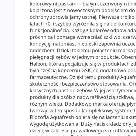
kolorowymi paskami – białym, czerwonym i nie
kojarzona jest z nowoczesnym podejściem do 
ochrony zdrowia jamy ustnej. Pierwsza trójko
latach 70. i szybko wyróżniła się na tle konkur
funkcjonalnością. Każdy z kolorów odpowiada 
próchnicą i pomaga wzmacniać szkliwo, czerw
kondycję, natomiast niebieski zapewnia uczuc
oddechem. Dzięki takiemu połączeniu marka 
pielęgnacji zębów w jednym produkcie. Obecn
Haleon, która specjalizuje się w produktach
była częścią koncernu GSK, co dodatkowo podk
farmaceutyczne. Dzięki temu produkty Aquaf
skuteczność i bezpieczeństwo stosowania. Ofe
klasycznych past do zębów. W jej asortymencie
produkty dla osób z nadwrażliwością szkliwa, a
różnym wieku. Dodatkowo marka oferuje płyny 
tworząc w ten sposób kompleksowy system dban
Filozofia Aquafresh opiera się na łączeniu sk
wygodą użytkowania. Duży nacisk kładziony je
dzieci, w zakresie prawidłowego szczotkowa