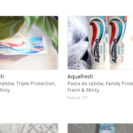
sh
Aquafresh
zębów, Triple Protection,
Pasta do zębów, Family Prote
Minty
Fresh & Minty
Poleca 7/7