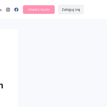
Utwórz konto
Zaloguj się
a
h