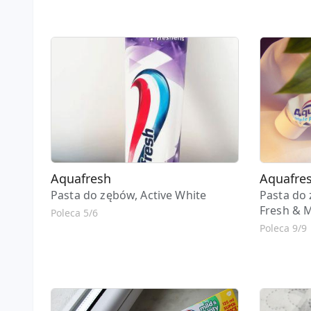
Aquafresh
Aquafre
Pasta do zębów, Active White
Pasta do 
Fresh & 
Poleca 5/6
Poleca 9/9