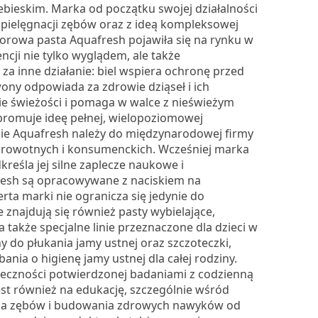
bieskim. Marka od początku swojej działalności
pielęgnacji zębów oraz z ideą kompleksowej
lorowa pasta Aquafresh pojawiła się na rynku w
encji nie tylko wyglądem, ale także
za inne działanie: biel wspiera ochronę przed
ony odpowiada za zdrowie dziąseł i ich
ie świeżości i pomaga w walce z nieświeżym
promuje ideę pełnej, wielopoziomowej
ie Aquafresh należy do międzynarodowej firmy
 zdrowotnych i konsumenckich. Wcześniej marka
reśla jej silne zaplecze naukowe i
resh są opracowywane z naciskiem na
rta marki nie ogranicza się jedynie do
 znajdują się również pasty wybielające,
 także specjalne linie przeznaczone dla dzieci w
do płukania jamy ustnej oraz szczoteczki,
ia o higienę jamy ustnej dla całej rodziny.
uteczności potwierdzonej badaniami z codzienną
st również na edukację, szczególnie wśród
nia zębów i budowania zdrowych nawyków od