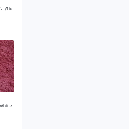
ytryna
White