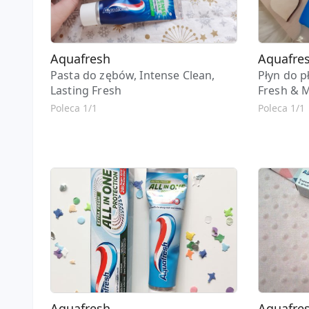
Aquafresh
Aquafre
Pasta do zębów, Intense Clean,
Płyn do p
Lasting Fresh
Fresh & 
Poleca 1/1
Poleca 1/1
Aquafresh
Aquafre