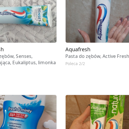
sh
Aquafresh
zębów, Senses,
Pasta do zębów, Active Fres
ująca, Eukaliptus, limonka
Poleca 2/2