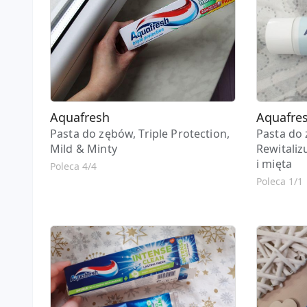
Aquafresh
Aquafre
Pasta do zębów, Triple Protection,
Pasta do 
Mild & Minty
Rewitaliz
i mięta
Poleca 4/4
Poleca 1/1