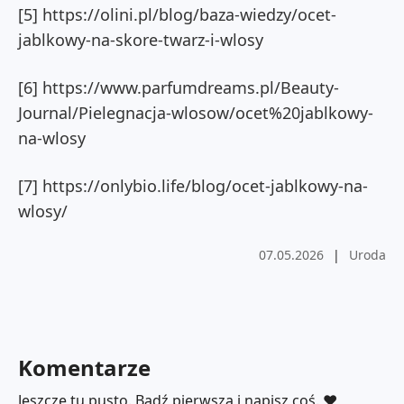
[5] https://olini.pl/blog/baza-wiedzy/ocet-
jablkowy-na-skore-twarz-i-wlosy
[6] https://www.parfumdreams.pl/Beauty-
Journal/Pielegnacja-wlosow/ocet%20jablkowy-
na-wlosy
[7] https://onlybio.life/blog/ocet-jablkowy-na-
wlosy/
07.05.2026
|
Uroda
Komentarze
Jeszcze tu pusto. Bądź pierwsza i napisz coś. ❤️