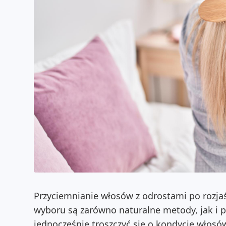
Przyciemnianie włosów z odrostami po rozj
wyboru są zarówno naturalne metody, jak i p
jednocześnie troszczyć się o kondycję włosów