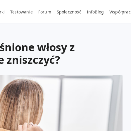
rki
Testowanie
Forum
Społeczność
InfoBlog
Współprac
aśnione włosy z
e zniszczyć?