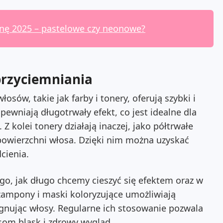
snę 2025 – pastelowe czy neonowe?
przyciemniania
sów, takie jak farby i tonery, oferują szybki i
ewniają długotrwały efekt, co jest idealne dla
 kolei tonery działają inaczej, jako półtrwałe
powierzchni włosa. Dzięki nim można uzyskać
cienia.
o, jak długo chcemy cieszyć się efektem oraz w
szampony i maski koloryzujące umożliwiają
ęgnując włosy. Regularne ich stosowanie pozwala
som blask i zdrowy wygląd.