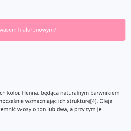
kwasem hialuronowym?
cych kolor. Henna, będąca naturalnym barwnikiem
nocześnie wzmacniając ich strukturę[4]. Oleje
iemnić włosy o ton lub dwa, a przy tym je