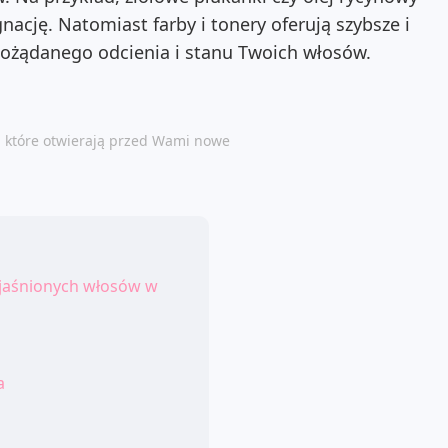
ację. Natomiast farby i tonery oferują szybsze i
pożądanego odcienia i stanu Twoich włosów.
, które otwierają przed Wami nowe
zjaśnionych włosów w
a