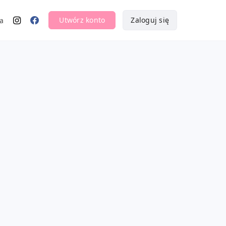
Utwórz konto
Zaloguj się
a