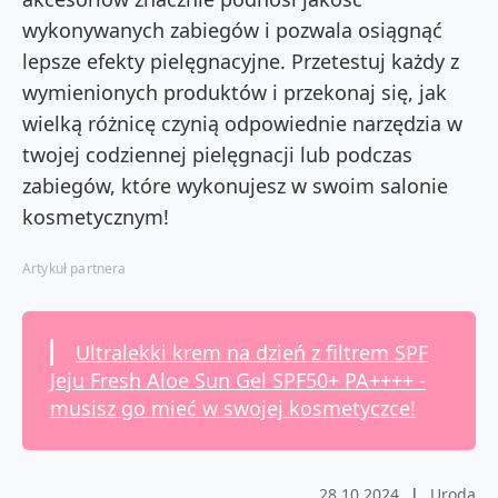
wykonywanych zabiegów i pozwala osiągnąć
lepsze efekty pielęgnacyjne. Przetestuj każdy z
wymienionych produktów i przekonaj się, jak
wielką różnicę czynią odpowiednie narzędzia w
twojej codziennej pielęgnacji lub podczas
zabiegów, które wykonujesz w swoim salonie
kosmetycznym!
Artykuł partnera
Ultralekki krem na dzień z filtrem SPF
Jeju Fresh Aloe Sun Gel SPF50+ PA++++ -
musisz go mieć w swojej kosmetyczce!
28.10.2024
|
Uroda