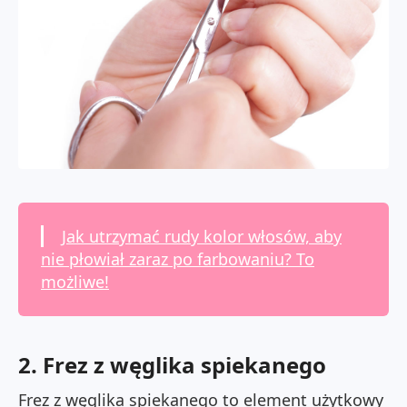
Jak utrzymać rudy kolor włosów, aby
nie płowiał zaraz po farbowaniu? To
możliwe!
2. Frez z węglika spiekanego
Frez z węglika spiekanego to element użytkowy