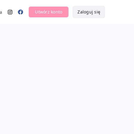
Utwórz konto
Zaloguj się
a