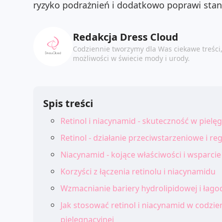
ryzyko podrażnień i dodatkowo poprawi stan 
Redakcja Dress Cloud
Codziennie tworzymy dla Was ciekawe treści
możliwości w świecie mody i urody.
Spis treści
Retinol i niacynamid - skuteczność w pielęg
Retinol - działanie przeciwstarzeniowe i r
Niacynamid - kojące właściwości i wsparcie
Korzyści z łączenia retinolu i niacynamidu
Wzmacnianie bariery hydrolipidowej i łag
Jak stosować retinol i niacynamid w codzie
pielęgnacyjnej