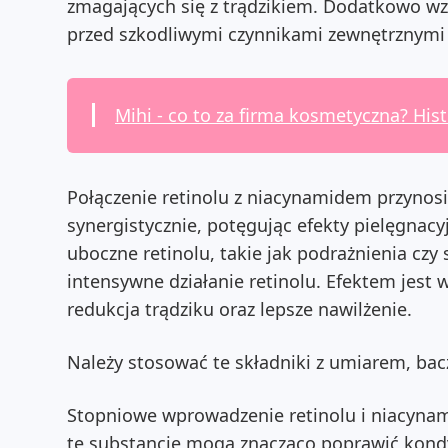
zmagających się z trądzikiem. Dodatkowo wz
przed szkodliwymi czynnikami zewnętrznymi 
Mihi - co to za firma kosmetyczna? Hist
Połączenie retinolu z niacynamidem przynosi
synergistycznie, potęgując efekty pielęgnacy
uboczne retinolu, takie jak podrażnienia czy s
intensywne działanie retinolu. Efektem jest
redukcja trądziku oraz lepsze nawilżenie.
Należy stosować te składniki z umiarem, bac
Stopniowe wprowadzenie retinolu i niacynam
te substancje mogą znacząco poprawić kondy