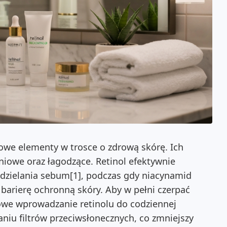
owe elementy w trosce o zdrową skórę. Ich
niowe oraz łagodzące. Retinol efektywnie
ydzielania sebum[1], podczas gdy niacynamid
barierę ochronną skóry. Aby w pełni czerpać
niowe wprowadzanie retinolu do codziennej
aniu filtrów przeciwsłonecznych, co zmniejszy