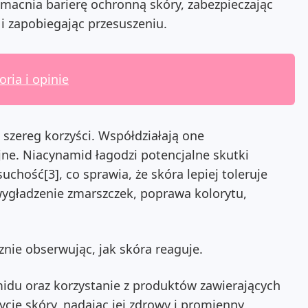
macnia barierę ochronną skóry, zabezpieczając
i zapobiegając przesuszeniu.
oria i opinie
 szereg korzyści. Współdziałają one
jne. Niacynamid łagodzi potencjalne skutki
uchość[3], co sprawia, że skóra lepiej toleruje
 wygładzenie zmarszczek, poprawa kolorytu,
znie obserwując, jak skóra reaguje.
idu oraz korzystanie z produktów zawierających
cję skóry, nadając jej zdrowy i promienny