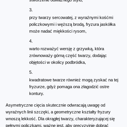
stworzenie odważnego stylu,
przy twarzy sercowatej, z wyraźnymi kośćmi 
policzkowymi i węższą brodą, fryzura jaskółka 
może nadać miękkości rysom,
warto rozważyć wersję z grzywką, która 
zrównoważy górną część twarzy, dodając 
objętości w okolicy podbródka,
kwadratowe twarze również mogą zyskać na tej 
fryzurze, gdyż pomaga ona złagodzić ostre 
kontury.
Asymetryczne cięcia skutecznie odwracają uwagę od 
wyraźnych linii szczęki, a geometryczne kształty fryzury 
wnoszą lekkość. Dla okrągłej twarzy, charakteryzującej się 
pełnymi policzkami, ważne jest, aby precyzyjnie dobrać 