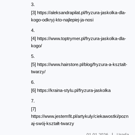
[3] https://aleksandrapilat.pl/fryzura-jaskolka-dla-
kogo-odkryj-kto-najlepiej-ja-nosi
[4] https://www.toptrymer.pl/fryzura-jaskolka-dla-
kogo/
[5] https://www.hairstore.pl/blog/fryzura-a-ksztalt-
twarzy/
[6] https://kraina-stylu.pl/fryzura-jaskolka
[7] 
https://www.jestemfit.pl/artykuly/ciekawostki/pozn
aj-swój-kształt-twarzy
01.01.2026
|
Uroda