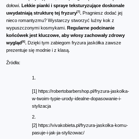
dołowi. 
Lekkie pianki i spraye teksturyzujące doskonale 
[7]
uwydatniają strukturę tej fryzury
.
 Pragniesz dodać jej 
nieco romantyzmu? Wystarczy stworzyć luźny kok z 
wypuszczonymi kosmykami. 
Regularne podcinanie 
końcówek jest kluczowe, aby włosy zachowały zdrowy 
[6]
wygląd
.
 Dzięki tym zabiegom fryzura jaskółka zawsze 
prezentuje się modnie i z klasą.
Źródła:
[1] https://robertobarbershop.pl/fryzura-jaskolka-
w-twoim-typie-urody-idealne-dopasowanie-i-
stylizacja
[2] https://vivakobieta.pl/fryzura-jaskolka-komu-
pasuje-i-jak-ja-stylizowac/