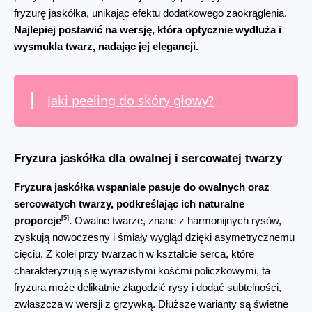
fryzurę jaskółka, unikając efektu dodatkowego zaokrąglenia. 
Najlepiej postawić na wersję, która optycznie wydłuża i 
wysmukla twarz, nadając jej elegancji.
Jaki peeling do skóry głowy?
Fryzura jaskółka dla owalnej i sercowatej twarzy
Fryzura jaskółka wspaniale pasuje do owalnych oraz 
sercowatych twarzy, podkreślając ich naturalne 
[5]
proporcje
.
 Owalne twarze, znane z harmonijnych rysów, 
zyskują nowoczesny i śmiały wygląd dzięki asymetrycznemu 
cięciu. Z kolei przy twarzach w kształcie serca, które 
charakteryzują się wyrazistymi kośćmi policzkowymi, ta 
fryzura może delikatnie złagodzić rysy i dodać subtelności, 
zwłaszcza w wersji z grzywką. Dłuższe warianty są świetne 