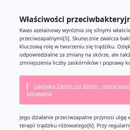
Właściwości przeciwbakteryjn
Kwas azelainowy wyróżnia się silnymi właśc
przeciwzapalnymi[5]. Skutecznie zwalcza bak
kluczową rolę w tworzeniu się trądziku. Dzięk
odpowiedzialne za zmiany na skórze, ale tak
zmniejszenia liczby zaskórników i poprawy ko
Lokówka 25mm czy 32mm - która lepiej 
lokowania
Jego działanie przeciwzapalne przynosi ulgę 
terapii trądziku różowatego[6]. Przy regular