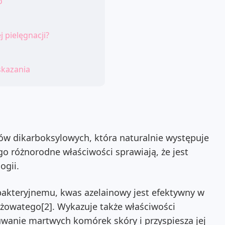
o
 pielęgnacji?
skazania
ów dikarboksylowych, która naturalnie występuje
ego różnorodne właściwości sprawiają, że jest
ogii.
bakteryjnemu, kwas azelainowy jest efektywny w
różowatego[2]. Wykazuje także właściwości
uwanie martwych komórek skóry i przyspiesza jej