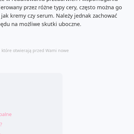
olerowany przez różne typy cery, często można go
 jak kremy czy serum. Należy jednak zachować
lędu na możliwe skutki uboczne.
, które otwierają przed Wami nowe
palne
?