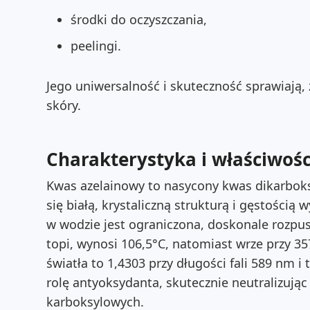
środki do oczyszczania,
peelingi.
Jego uniwersalność i skuteczność sprawiają,
skóry.
Charakterystyka i właściwoś
Kwas azelainowy to nasycony kwas dikarboks
się białą, krystaliczną strukturą i gęstości
w wodzie jest ograniczona, doskonale rozpusz
topi, wynosi 106,5°C, natomiast wrze przy 3
światła to 1,4303 przy długości fali 589 nm 
rolę antyoksydanta, skutecznie neutralizują
karboksylowych.