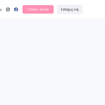
Utwórz konto
Zaloguj się
a