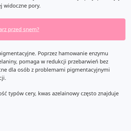
ej widoczne pory.
warz przed snem?
depigmentacyjne. Poprzez hamowanie enzymu
elaniny, pomaga w redukcji przebarwień bez
otne dla osób z problemami pigmentacyjnymi
ji.
ość typów cery, kwas azelainowy często znajduje