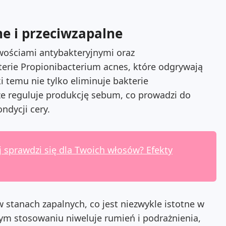
e i przeciwzapalne
iwościami antybakteryjnymi oraz
terie Propionibacterium acnes, które odgrywają
i temu nie tylko eliminuje bakterie
że reguluje produkcję sebum, co prowadzi do
ndycji cery.
sprawdzi się dla Twoich włosów? Efekty
w stanach zapalnych, co jest niezwykle istotne w
nym stosowaniu niweluje rumień i podrażnienia,