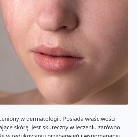
ceniony w dermatologii. Posiada właściwości
ające skórę. Jest skuteczny w leczeniu zarówno
także w redukowaniu przebarwień i wspomaganiu