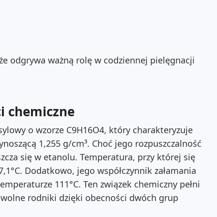
 że odgrywa ważną rolę w codziennej pielęgnacji
ci chemiczne
ylowy o wzorze C9H16O4, który charakteryzuje
ą wynoszącą 1,255 g/cm³. Choć jego rozpuszczalność
cza się w etanolu. Temperatura, przy której się
57,1°C. Dodatkowo, jego współczynnik załamania
i temperaturze 111°C. Ten związek chemiczny pełni
c wolne rodniki dzięki obecności dwóch grup