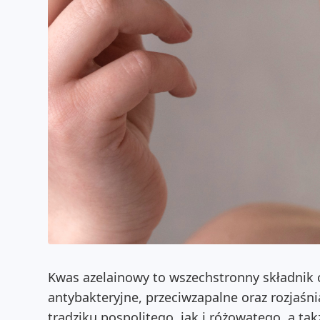
Kwas azelainowy to wszechstronny składnik 
antybakteryjne, przeciwzapalne oraz rozjaśni
trądziku pospolitego, jak i różowatego, a 