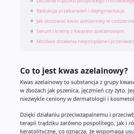
Leczenie trądziku pospolitego i różowateg
Redukcja przebarwień i depigmentacja
Jak stosować kwas azelainowy w codziennej
Serum i kremy z kwasem azelainowym
Możliwe działania niepożądane i przeciww
Co to jest kwas azelainowy?
Kwas azelainowy to substancja z grupy kwas
w zbożach jak pszenica, jęczmień czy żyto. J
niezwykle ceniony w dermatologii i kosmetol
Dzięki działaniu przeciwzapalnemu i przeciw
terapii trądziku zarówno pospolitego, jak i 
keratolityczne, co oznacza, że wspomaga us