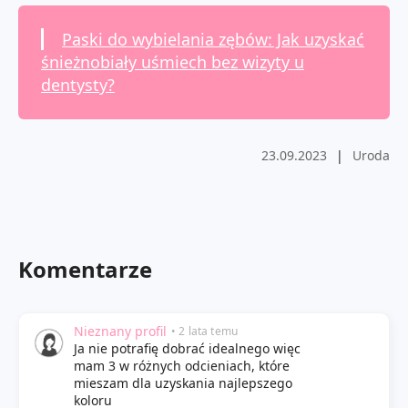
Paski do wybielania zębów: Jak uzyskać
śnieżnobiały uśmiech bez wizyty u
dentysty?
23.09.2023
|
Uroda
Komentarze
Nieznany profil
• 2 lata temu
Ja nie potrafię dobrać idealnego więc
mam 3 w różnych odcieniach, które
mieszam dla uzyskania najlepszego
koloru