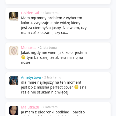
GoldenGal
• 2 lata temu
Mam ogromny problem z wyborem
koloru, zwyczajnie nie widzę kiedy
jest za ciemny/za jasny. Nie wiem, czy
mam coś z oczami, czy co...
Monarea
• 2 lata temu
Jakoś nigdy nie wiem jaki kolor jestem
tym bardziej, że zbiera mi się na
nosie
Ametystova
• 2 lata temu
dla mnie najlepszy na ten moment
jest bb z missha perfect cover
I na
razie nie szukam nic więcej
Malutka28
• 2 lata temu
Ja mam z Biedronki podkład i bardzo