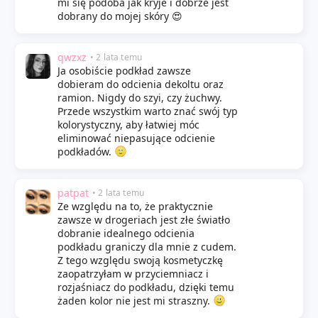
mi się podoba jak kryje i dobrze jest
dobrany do mojej skóry 😍
qwzxz
• 2 lata temu
Ja osobiście podkład zawsze
dobieram do odcienia dekoltu oraz
ramion. Nigdy do szyi, czy żuchwy.
Przede wszystkim warto znać swój typ
kolorystyczny, aby łatwiej móc
eliminować niepasujące odcienie
podkładów.
patpat
• 2 lata temu
Ze względu na to, że praktycznie
zawsze w drogeriach jest złe światło
dobranie idealnego odcienia
podkładu graniczy dla mnie z cudem.
Z tego względu swoją kosmetyczkę
zaopatrzyłam w przyciemniacz i
rozjaśniacz do podkładu, dzięki temu
żaden kolor nie jest mi straszny.