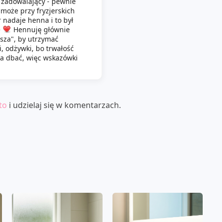
ł zadowalający - pewnie
 może przy fryzjerskich
 nadaje henna i to był
e
Hennuję głównie
bsza", by utrzymać
i, odżywki, bo trwałość
eba dbać, więc wskazówki
to
i udzielaj się w komentarzach.