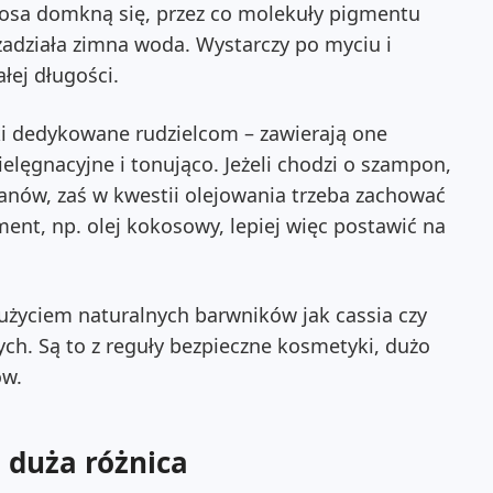
łosa domkną się, przez co molekuły pigmentu
zadziała zimna woda.
Wystarczy po myciu i
łej długości.
i dedykowane rudzielcom – zawierają one
elęgnacyjne i tonująco.
Jeżeli chodzi o szampon,
zanów, zaś w kwestii olejowania trzeba zachować
ent, np. olej kokosowy, lepiej więc postawić na
życiem naturalnych barwników jak cassia czy
ych. Są to z reguły bezpieczne kosmetyki, dużo
ów.
, duża różnica