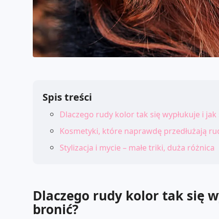
Spis treści
Dlaczego rudy kolor tak się wypłukuje i jak
Kosmetyki, które naprawdę przedłużają ru
Stylizacja i mycie – małe triki, duża różnica
Dlaczego rudy kolor tak się w
bronić?