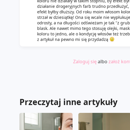
koloru nie działały w takim stopniu, by efekt by
działanie drogeryjnych farb trudno przedłużyć,
efekt byłby dłuższy. Od roku moim włosom kolor
strzał w dziesiątkę! Ona się wcale nie wypłukuj
odrosty, a na długości odświeżam je tak "z gru
blask. Ale nawet mimo tego stosuję olejki, mask
koloru to jedno, ale o kondycję włosów też trz
z artykuł na pewno mi się przydadzą
Zaloguj się
albo
założ kon
Przeczytaj inne artykuły