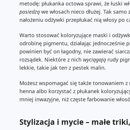
metodę: płukanka octowa sprawi, że łuski w
posiedzą
we włosach nieco dłużej. Tak samo 
nałożeniu odżywki przepłukać nią włosy po ca
Warto stosować koloryzujące maski i odżywk
odrobinę pigmentu, działając jednocześnie pi
powinien być on łagodny, nie zawierać siarc
rozsądek.
Niektóre z nich
wyciągają
rudy pigm
lekkie, takie jak ten z pestek malin.
Możesz wspomagać się także tonowaniem z u
henna albo korzystać z płukanek koloryzując
mniej inwazyjne, niż częste farbowanie włos
Stylizacja i mycie – małe triki