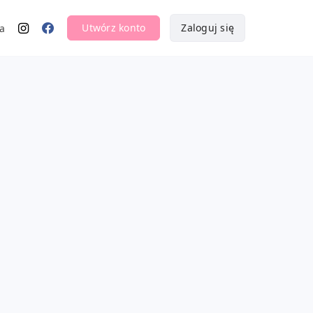
Utwórz konto
Zaloguj się
a