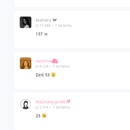
ksanaru
17.66k
•
7 lat temu
137 :o
dastiina
9.12k
•
7 lat temu
Dziś 53
Nieznany profil
2.51k
•
7 lat temu
23