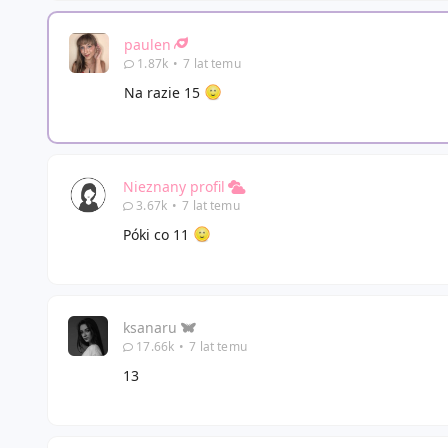
paulen
1.87k
•
7 lat temu
Na razie 15
Nieznany profil
3.67k
•
7 lat temu
Póki co 11
ksanaru
17.66k
•
7 lat temu
13