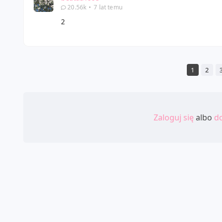
20.56k
•
7 lat temu
2
1
2
Zaloguj się
albo
do