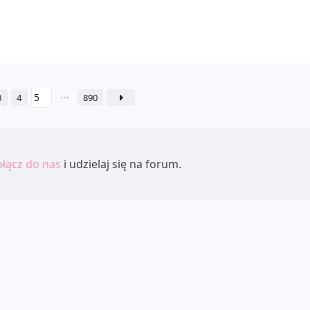
3
4
890
łącz do nas
i udzielaj się na forum.