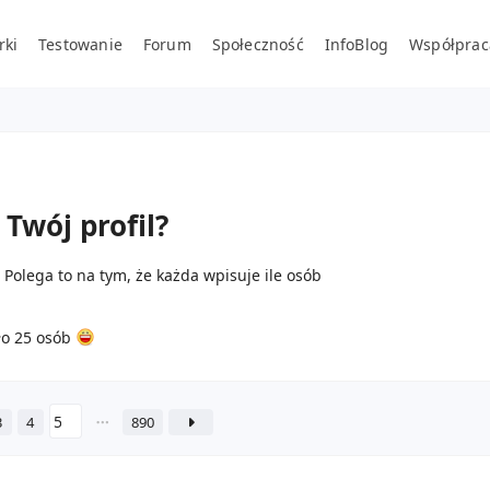
rki
Testowanie
Forum
Społeczność
InfoBlog
Współprac
 Twój profil?
 Polega to na tym, że każda wpisuje ile osób
iło 25 osób
3
4
890