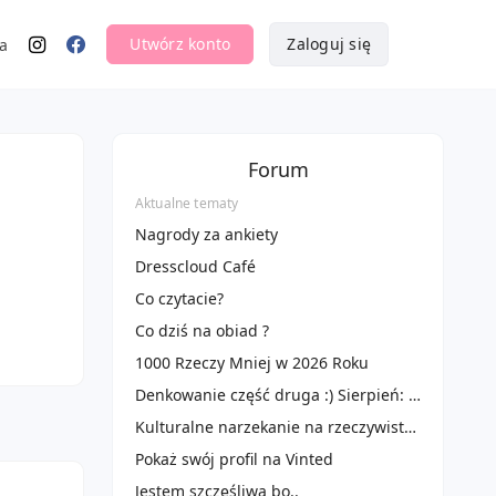
Utwórz konto
Zaloguj się
a
Forum
Aktualne tematy
Nagrody za ankiety
Dresscloud Café
Co czytacie?
Co dziś na obiad ?
1000 Rzeczy Mniej w 2026 Roku
Denkowanie część druga :) Sierpień: Czas na podróże! Zużywamy produkty do 100 ml ✈️🌴
Kulturalne narzekanie na rzeczywistość! Uwaga - zawiera offtopy!
Pokaż swój profil na Vinted
Jestem szczęśliwa bo..