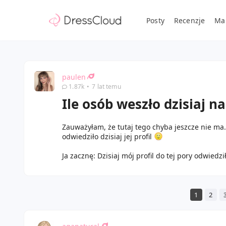
Posty
Recenzje
Ma
paulen
1.87k
•
7 lat temu
Ile osób weszło dzisiaj na
Zauważyłam, że tutaj tego chyba jeszcze nie ma.
odwiedziło dzisiaj jej profil
Ja zacznę: Dzisiaj mój profil do tej pory odwiedz
1
2