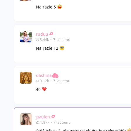
Na razie 5
ruduu
3.44k
•
7 lat temu
Na razie 12
dastiina
9.12k
•
7 lat temu
46
paulen
1.87k
•
7 lat temu
Dziś tylko 13, ale wczoraj chyba był rekord(40)