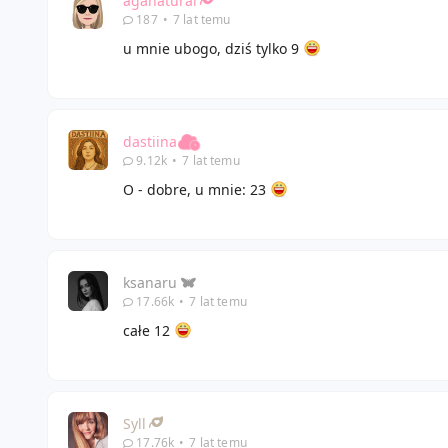
aganatural
187
•
7 lat temu
u mnie ubogo, dziś tylko 9
dastiina
9.12k
•
7 lat temu
O - dobre, u mnie: 23
ksanaru
17.66k
•
7 lat temu
całe 12
Syll
17.76k
•
7 lat temu