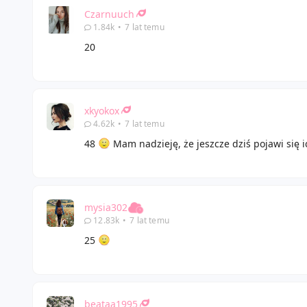
Czarnuuch
1.84k
•
7 lat temu
20
xkyokox
4.62k
•
7 lat temu
48
Mam nadzieję, że jeszcze dziś pojawi się 
mysia302
12.83k
•
7 lat temu
25
beataa1995