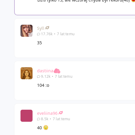
Syll
17.76k
•
7 lat temu
35
dastiina
9.12k
•
7 lat temu
104 :o
eveliina96
8.5k
•
7 lat temu
40