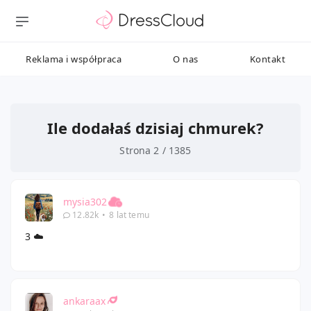
Reklama i współpraca
O nas
Kontakt
Ile dodałaś dzisiaj chmurek?
Strona 2 / 1385
mysia302
12.82k
•
8 lat temu
3 ☁️
ankaraax