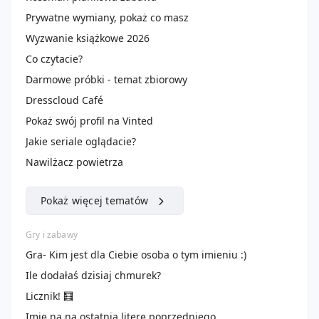
Prywatne wymiany, pokaż co masz
Wyzwanie książkowe 2026
Co czytacie?
Darmowe próbki - temat zbiorowy
Dresscloud Café
Pokaż swój profil na Vinted
Jakie seriale oglądacie?
Nawilżacz powietrza
Pokaż więcej tematów
Gry i zabawy
Gra- Kim jest dla Ciebie osoba o tym imieniu :)
Ile dodałaś dzisiaj chmurek?
Licznik! 🧮
Imię na na ostatnią literę poprzedniego