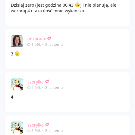
Dzisiaj zero (jest godzina 00:43
) i nie planuję, ale
wczoraj 4 i taka ilość mnie wykańcza.
ankaraax
1.56k
•
8 lat temu
3
szerylka
5.54k
•
8 lat temu
4
szerylka
5.54k
•
8 lat temu