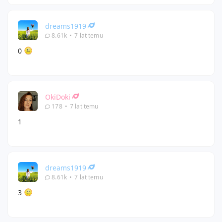
dreams1919
8.61k
•
7 lat temu
0
OkiDoki
178
•
7 lat temu
1
dreams1919
8.61k
•
7 lat temu
3