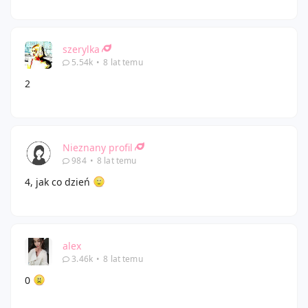
szerylka
5.54k
•
8 lat temu
2
Nieznany profil
984
•
8 lat temu
4, jak co dzień
alex
3.46k
•
8 lat temu
0