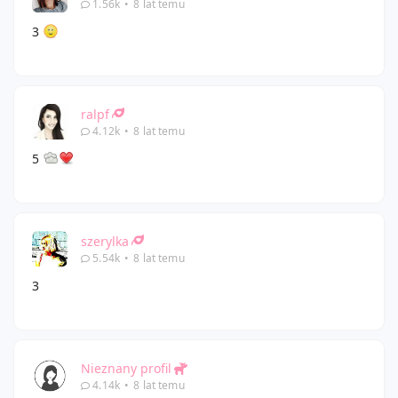
1.56k
•
8 lat temu
3
ralpf
4.12k
•
8 lat temu
5
szerylka
5.54k
•
8 lat temu
3
Nieznany profil
4.14k
•
8 lat temu