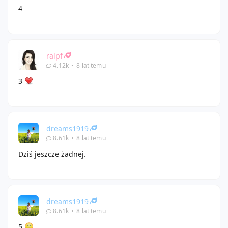
4
ralpf
4.12k
•
8 lat temu
3
dreams1919
8.61k
•
8 lat temu
Dziś jeszcze żadnej.
dreams1919
8.61k
•
8 lat temu
5