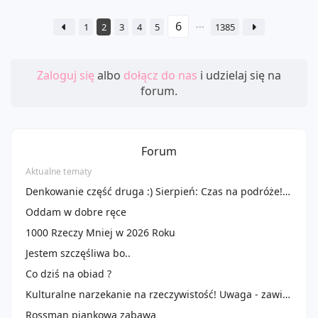
1
2
3
4
5
1385
Zaloguj się
albo
dołącz do nas
i udzielaj się na
forum.
Forum
Aktualne tematy
Denkowanie część druga :) Sierpień: Czas na podróże! Zużywamy produkty do 100 ml ✈️🌴
Oddam w dobre ręce
1000 Rzeczy Mniej w 2026 Roku
Jestem szczęśliwa bo..
Co dziś na obiad ?
Kulturalne narzekanie na rzeczywistość! Uwaga - zawiera offtopy!
Rossman piankowa zabawa