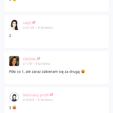
ralpf
4.12k
•
8 lat temu
2
OkiDoki
178
•
8 lat temu
Póki co 1, ale zaraz zabieram się za drugą
Nieznany profil
9.81k
•
8 lat temu
3