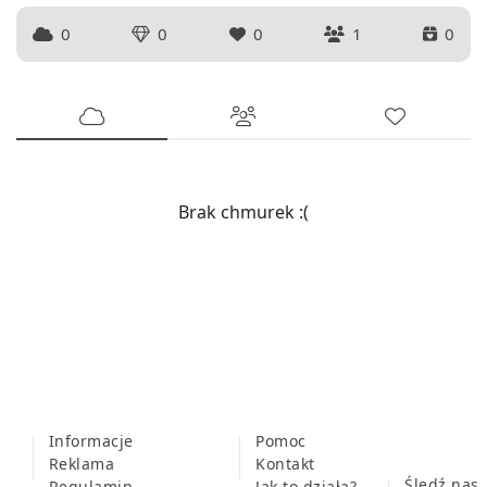
0
0
0
1
0
Brak chmurek :(
Informacje
Pomoc
Reklama
Kontakt
Śledź nas
Regulamin
Jak to działa?