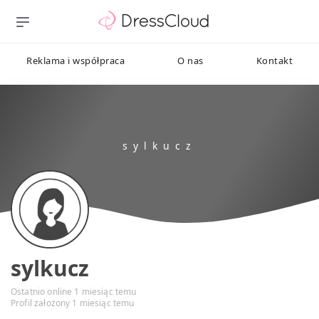
Reklama i współpraca
O nas
Kontakt
sylkucz
Ostatnio online 1 miesiąc temu
Profil założony 1 miesiąc temu