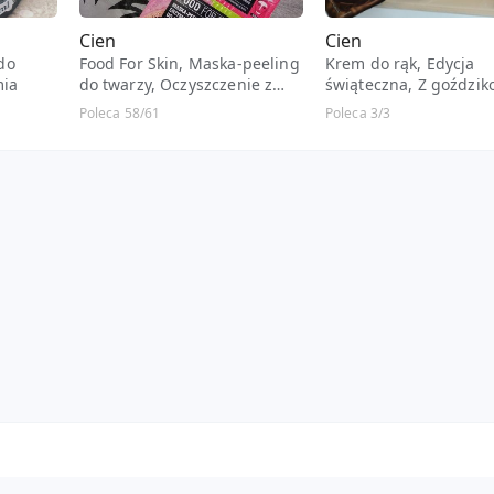
Cien
Cien
do
Food For Skin, Maska-peeling
Krem do rąk, Edycja
mia
do twarzy, Oczyszczenie z
świąteczna, Z goździ
białą glinką i rozmarynem,
korzennym
Poleca 58/61
Poleca 3/3
Blask z papają, Każdy rodzaj
skóry, Szczególnie skóra
pozbawiona blasku