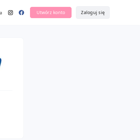
Utwórz konto
Zaloguj się
a