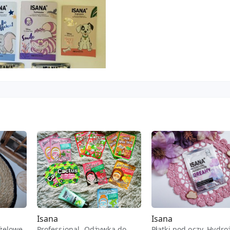
Isana
Isana
ożelowe,
Professional, Odżywka do
Płatki pod oczy, Hydro