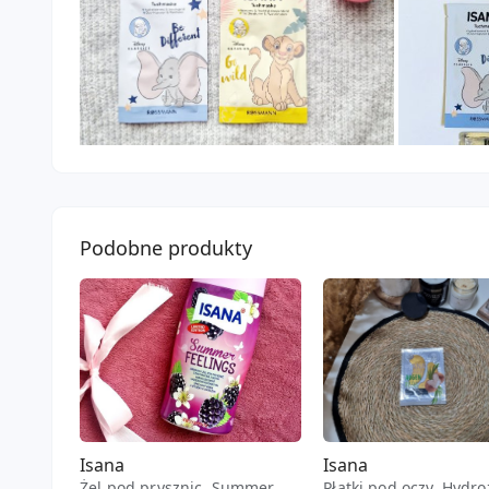
Podobne produkty
Isana
Isana
Żel pod prysznic, Summer
Płatki pod oczy, Hydr