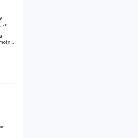
m!
, że
z
a.
 można
y
 druga.
nie