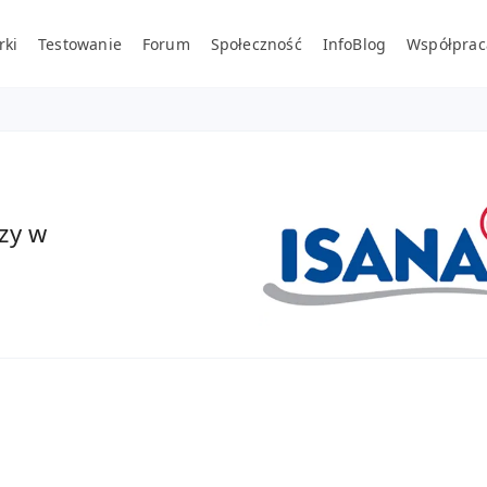
rki
Testowanie
Forum
Społeczność
InfoBlog
Współprac
zy w