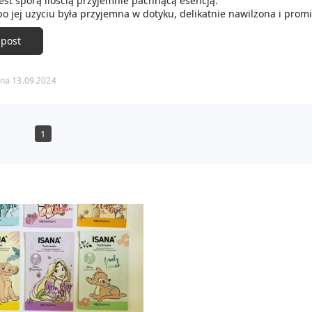
est sporą ilością przyjemnie pachnącą esencją.
o jej użyciu była przyjemna w dotyku, delikatnie nawilżona i prom
 post
na 13.09.2024
1