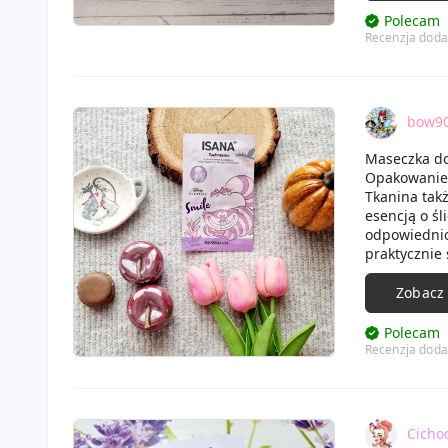
Polecam
Recenzja doda
bow9
Maseczka do 
Opakowanie m
Tkanina tak
esencją o ś
odpowiednio 
praktycznie 
Zobacz
Polecam
Recenzja doda
Cicho