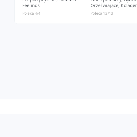
Feelings
Orzeźwiające, Kolagen 
kokosowy
Poleca 4/4
Poleca 13/13
Informacje
Reklama