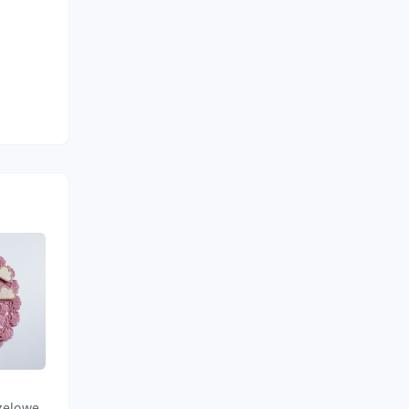
Isana
Isana
żelowe,
Odżywka do włosów, Silky
Disney Prinzessin, Pła