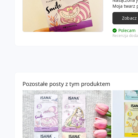
Nasączona j
Moja twarz p
💜
Zobacz
Polecam
Recenzja doda
Pozostałe posty z tym produktem