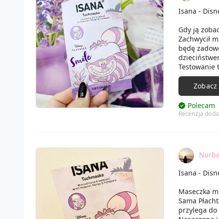
Isana - Disn
Gdy ją zoba
Zachwycił m
będę zadowol
dzieciństwem
Testowanie 
zobaczyć. W
łagodnie. Ż
Zobacz
Polecam
Recenzja doda
Nurb
Isana - Disn
Maseczka mie
Sama Płacht
przylega do