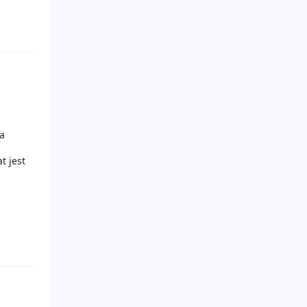
a
t jest