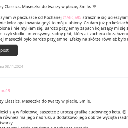
ey Classics, Maseczka do twarzy w płacie, Smile. 💜
czyłam w paczuszce od Kochanej
@Alicja95
strasznie się ucieszyła
nie kolor opakowania gdyż to mój ulubiony. Czułam już po kościach
ona i nie myliłam się. Bardzo przyjemny zapach kojarzący mi się 
 czyli słodki i intensywny. Ładny płat, który aż zachęca do założeni
tej maseczki było bardzo przyjemne. Efekty na skórze również było
yglądała na nawilżona. Wszelakie strupki na mojej twarzy wyglądał
ałuję, że u mnie nie ma tych maseczek bo chętnie kupiłabym sobie
 post
na 08.11.2024
anu19
ey Classics, Maseczka do twarzy w płacie, Smile.
ści się w fioletowej saszetce z uroczą grafiką cudownego kota. 😍
a również ma jego nadruki, a dodatkowo jego dobrze wycięta i ład
 twarzy.