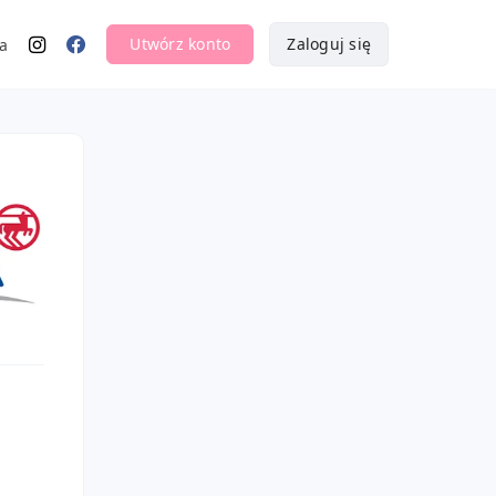
Utwórz konto
Zaloguj się
a