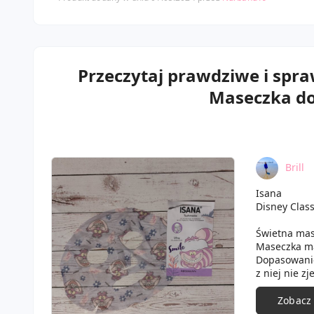
Przeczytaj prawdziwe i spr
Maseczka do 
Brill
Isana
Disney Class
Świetna mas
Maseczka ma
Dopasowanie 
z niej nie z
zdjęciu płat
by się wchło
Zobacz
wygładzona 