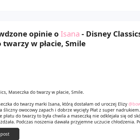
awdzone opinie o
Isana
- Disney Classic
twarzy w płacie, Smile
ics, Maseczka do twarzy w płacie, Smile.
eczka do twarzy marki Isana, którą dostałam od uroczej Elizy
@bo
 śliczny owocowy zapach i dobrze wycięty Płat z super nadrukiem.
płatu do twarzy to była chwila a maseczką nie odklejała się od sk
jeżdżała. Podczas noszenia dawała przyjemne uczucie chłodzenia. P
u wklepałam resztki esencji w skórę I musiałam odczekać dłuższą c
nęła i lepką warstwa zniknęła. Po maseczce skóra była nawilżona,
 post
oraz promienna. Polecam. 😊