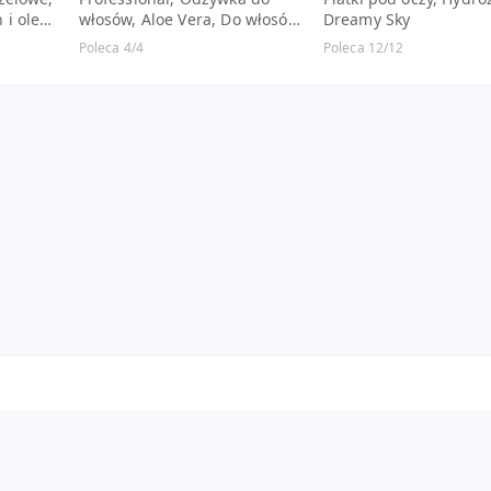
i olej
włosów, Aloe Vera, Do włosów
Dreamy Sky
suchych i normalnych
Poleca 4/4
Poleca 12/12
Pomoc
Kontakt