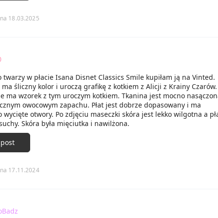
na 18.03.2025
0
twarzy w płacie Isana Disnet Classics Smile kupiłam ją na Vinted.
a śliczny kolor i uroczą grafikę z kotkiem z Alicji z Krainy Czarów.
że ma wzorek z tym uroczym kotkiem. Tkanina jest mocno nasączon
licznym owocowym zapachu. Płat jest dobrze dopasowany i ma
wycięte otwory. Po zdjęciu maseczki skóra jest lekko wilgotna a pła
suchy. Skóra była mięciutka i nawilżona.
 post
na 17.11.2024
oBadz