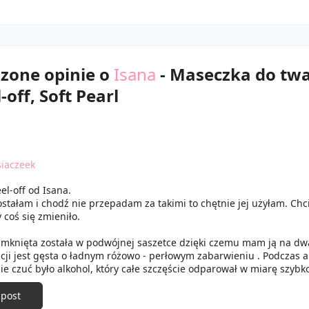
dzone opinie o
Isana
- Maseczka do tw
-off, Soft Pearl
iaczeek
el-off od Isana.
stałam i chodź nie przepadam za takimi to chętnie jej użyłam. Chc
 coś się zmieniło.
mknięta została w podwójnej saszetce dzięki czemu mam ją na dwa
ji jest gęsta o ładnym różowo - perłowym zabarwieniu . Podczas ap
ie czuć było alkohol, który całe szczęście odparował w miarę szybk
zymałam około 25 minut na twarzy po czym spokojnie zdjęłam. Obył
ej depilacji cery.
 post
 szczęście źle nie wpłynął na kondycję cery. A ku mojemu zdziwieni