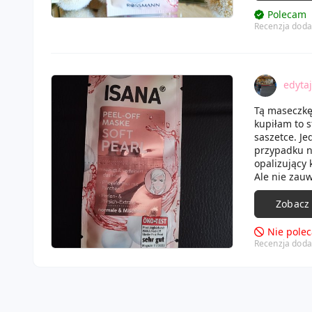
twarzy zosta
Polecam
wchłonął, a
Recenzja doda
sebum.
edyta
Tą maseczkę 
kupiłam to s
saszetce. J
przypadku n
opalizujący 
Ale nie zauw
Zobacz
Nie pole
Recenzja doda