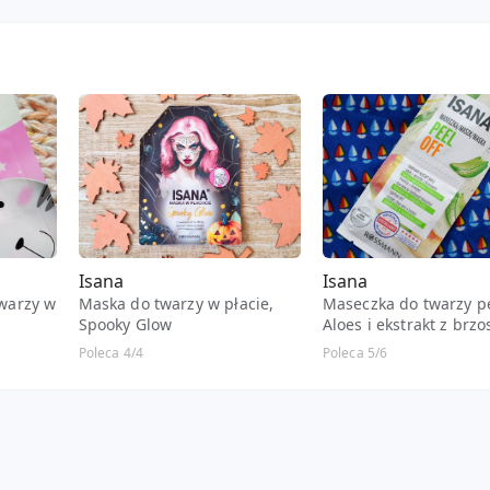
Isana
Isana
warzy w
Maska do twarzy w płacie,
Maseczka do twarzy pe
Spooky Glow
Aloes i ekstrakt z brzo
Poprawia wygląd skóry
Poleca 4/4
Poleca 5/6
normalna i mieszana