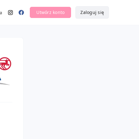
Utwórz konto
Zaloguj się
a