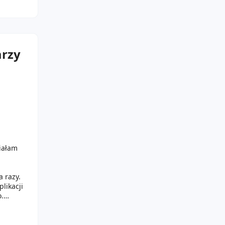
arzy
iałam
 razy.
likacji
o.
o się
u skóra