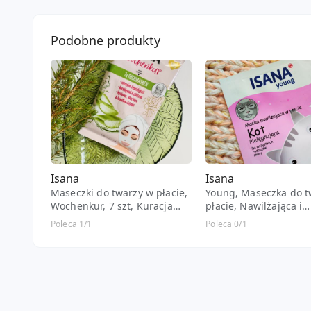
Podobne produkty
Isana
Isana
Maseczki do twarzy w płacie,
Young, Maseczka do t
Wochenkur, 7 szt, Kuracja
płacie, Nawilżająca i
tygodniowa
pielęgnująca, Kot
Poleca 1/1
Poleca 0/1