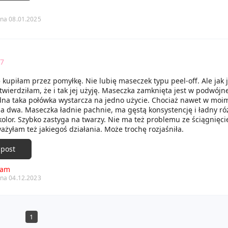
ła gładka i wręcz aksamitna po jej użyciu. Krem bardzo fajnie się
 na następny dzień nie zauważyłam nadmiernie wydobywającego si
na 08.01.2025
j7
kupiłam przez pomyłkę. Nie lubię maseczek typu peel-off. Ale jak 
twierdziłam, że i tak jej użyję. Maseczka zamknięta jest w podwójn
edna taka połówka wystarcza na jedno użycie. Chociaż nawet w moi
a dwa. Maseczka ładnie pachnie, ma gęstą konsystencję i ładny r
kolor. Szybko zastyga na twarzy. Nie ma też problemu ze ściągnięci
ażyłam też jakiegoś działania. Może trochę rozjaśniła.
 post
cam
na 04.12.2023
1