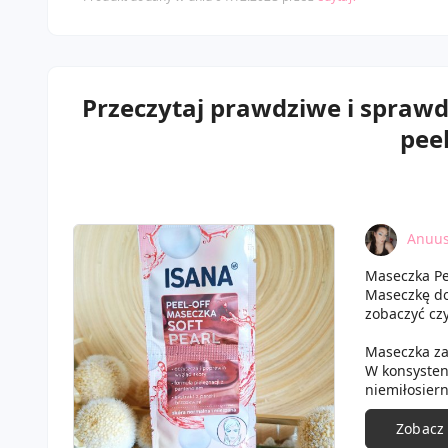
Przeczytaj prawdziwe i spraw
peel
Anuus
Maseczka Pe
Maseczkę do
zobaczyć czy
Maseczka za
W konsystenc
niemiłosiern
Maseczkę tr
bez gratisow
Zobacz
Alkohol całe