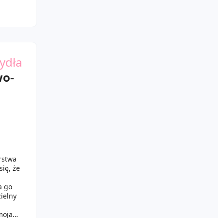
ydła
wo-
rstwa
ię, że
a go
ielny
moja