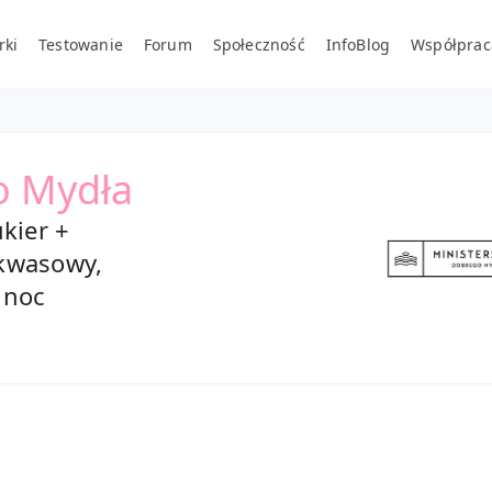
rki
Testowanie
Forum
Społeczność
InfoBlog
Współprac
o Mydła
ukier +
kwasowy,
 noc