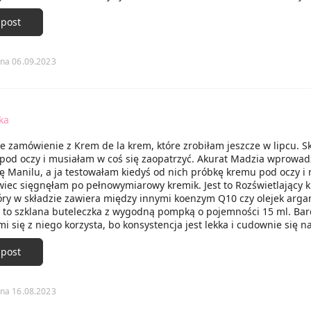
ak miękka i gładka. Serum godne polecenia!
 post
na 06.09.2023
ka
e zamówienie z Krem de la krem, które zrobiłam jeszcze w lipcu. S
 pod oczy i musiałam w coś się zaopatrzyć. Akurat Madzia wprowad
 Manilu, a ja testowałam kiedyś od nich próbkę kremu pod oczy i 
wiec sięgnęłam po pełnowymiarowy kremik. Jest to Rozświetlający 
tóry w składzie zawiera między innymi koenzym Q10 czy olejek arga
to szklana buteleczka z wygodną pompką o pojemności 15 ml. Ba
i się z niego korzysta, bo konsystencja jest lekka i cudownie się na
ania. Niestety nie ma żadnego zapachu, a wielka szkoda, bo uwielb
ęknie pachną. Niemniej jednak działanie jak najbardziej na plus, w
 post
ę, że na dłuższą metę będzie mnie równie zachwycał jak na począ
 59 zł więc wypada całkiem nieźle. Drugi produkt jaki wybrałam to
iegi od Ministerstwo Dobrego Mydła. To coś co chodziło za mną już
na 16.08.2023
mprezy, wakacje czy jak dla mnie, która uwielbia błysk na co dzień!