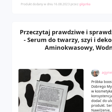
Produkt dodany w dniu 16.08.2023 przez
gilgotka
Przeczytaj prawdziwe i sprawd
- Serum do twarzy, szyi i de
Aminokwasowy, Wodne,
agyne
Próbka boos
Dobrego Myd
w kosmetykac
konsystencj
dodać do ul
produkt. Ser
Nawilżenie, 