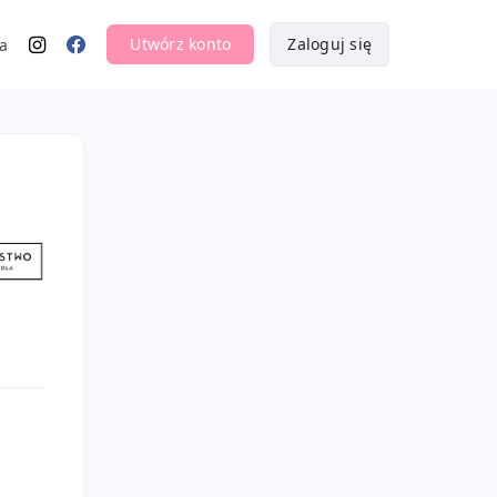
Utwórz konto
Zaloguj się
a