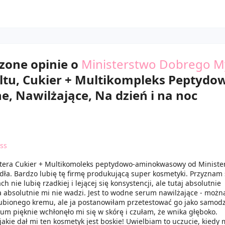
zone opinie o
Ministerstwo Dobrego M
koltu, Cukier + Multikompleks Peptydo
 Nawilżające, Na dzień i na noc
ss
tera Cukier + Multikomoleks peptydowo-aminokwasowy od Ministe
ła. Bardzo lubię tę firmę produkującą super kosmetyki. Przyznam s
h nie lubię rzadkiej i lejącej się konsystencji, ale tutaj absolutnie
a absolutnie mi nie wadzi. Jest to wodne serum nawilżające - możn
ubionego kremu, ale ja postanowiłam przetestować go jako samodz
um pięknie wchłonęło mi się w skórę i czułam, że wnika głęboko.
jakie dał mi ten kosmetyk jest boskie! Uwielbiam to uczucie, kiedy 