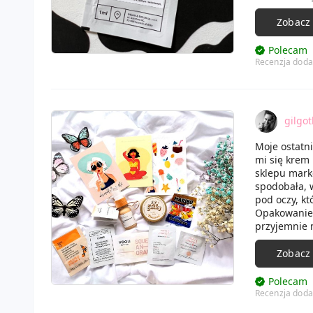
skóra jest t
Zobacz
Polecam
Recenzja doda
gilgot
Moje ostatni
mi się krem
sklepu markę
spodobała, 
pod oczy, k
Opakowanie 
przyjemnie m
szybko wchł
kosmetyki pi
Zobacz
mam nadziej
Jego cena to
Polecam
brokatowe p
Recenzja doda
Idealny na i