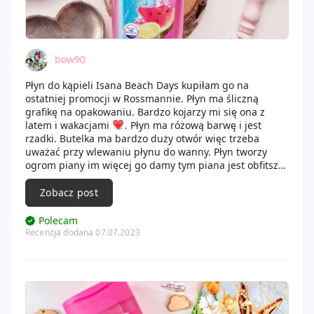
bow90
Płyn do kąpieli Isana Beach Days kupiłam go na
ostatniej promocji w Rossmannie. Płyn ma śliczną
grafikę na opakowaniu. Bardzo kojarzy mi się ona z
latem i wakacjami
. Płyn ma różową barwę i jest
rzadki. Butelka ma bardzo duży otwór więc trzeba
uważać przy wlewaniu płynu do wanny. Płyn tworzy
ogrom piany im więcej go damy tym piana jest obfitsza.
Bardzo ładnie pachnie a zapach wyczuwalny jest w
całej łazience. Nie wysusza skóry oraz nie zostawia
Zobacz post
osadu na wannie.
Polecam
Recenzja dodana 07.07.2023