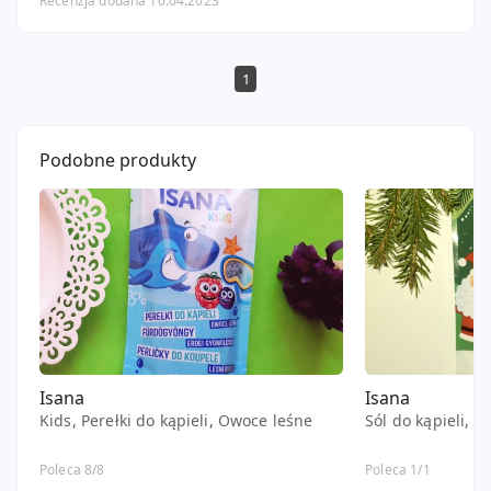
Recenzja dodana 10.04.2023
1
Podobne produkty
Isana
Isana
Kids, Perełki do kąpieli, Owoce leśne
Sól do kąpieli, 
Poleca 8/8
Poleca 1/1