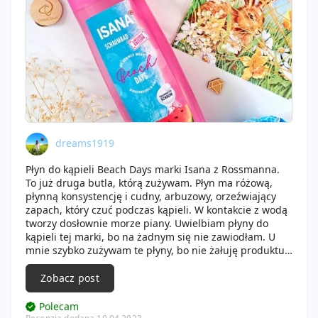
dreams1919
Płyn do kąpieli Beach Days marki Isana z Rossmanna.
To już druga butla, którą zużywam. Płyn ma różową,
płynną konsystencję i cudny, arbuzowy, orzeźwiający
zapach, który czuć podczas kąpieli. W kontakcie z wodą
tworzy dosłownie morze piany. Uwielbiam płyny do
kąpieli tej marki, bo na żadnym się nie zawiodłam. U
mnie szybko zużywam te płyny, bo nie żałuję produktu
na każdą kąpiel. Butla jest poręczna i ma cudną szatę
graficzną, która od razu kojarzy się z wakacjami i latem.
Zobacz post
Polecam.
Polecam