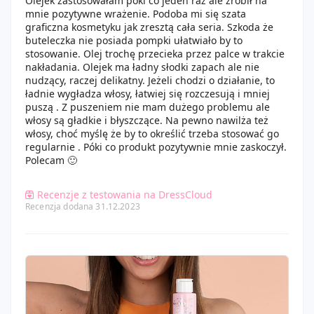
Olejek zastosowałam póki co jeden raz ale zrobił na
mnie pozytywne wrażenie. Podoba mi się szata
graficzna kosmetyku jak zresztą cała seria. Szkoda że
buteleczka nie posiada pompki ułatwiało by to
stosowanie. Olej trochę przecieka przez palce w trakcie
nakładania. Olejek ma ładny słodki zapach ale nie
nudzący, raczej delikatny. Jeżeli chodzi o działanie, to
ładnie wygładza włosy, łatwiej się rozczesują i mniej
puszą . Z puszeniem nie mam dużego problemu ale
włosy są gładkie i błyszczące. Na pewno nawilża też
włosy, choć myślę że by to określić trzeba stosować go
regularnie . Póki co produkt pozytywnie mnie zaskoczył.
Polecam 🙂
Recenzje z testowania na DressCloud
Recenzja dodana 31.12.2023