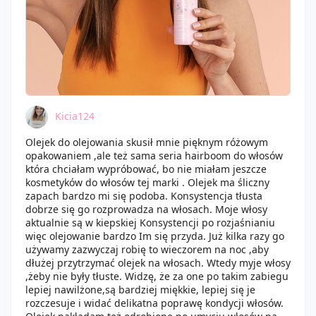
Kicia124
Olejek do olejowania skusił mnie pięknym różowym
opakowaniem ,ale też sama seria hairboom do włosów
która chciałam wypróbować, bo nie miałam jeszcze
kosmetyków do włosów tej marki . Olejek ma śliczny
zapach bardzo mi się podoba. Konsystencja tłusta
dobrze się go rozprowadza na włosach. Moje włosy
aktualnie są w kiepskiej Konsystencji po rozjaśnianiu
więc olejowanie bardzo Im się przyda. Już kilka razy go
używamy zazwyczaj robię to wieczorem na noc ,aby
dłużej przytrzymać olejek na włosach. Wtedy myje włosy
,żeby nie były tłuste. Widzę, że za one po takim zabiegu
lepiej nawilżone,są bardziej miękkie, lepiej się je
rozczesuje i widać delikatna poprawę kondycji włosów.