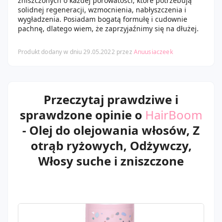
zniszczonych o każdej porowatości, które potrzebują
solidnej regeneracji, wzmocnienia, nabłyszczenia i
wygładzenia. Posiadam bogatą formułę i cudownie
pachnę, dlatego wiem, że zaprzyjaźnimy się na dłużej.
Produkt dodany w dniu 29.05.2022 przez
Anuusiaczeek
Przeczytaj prawdziwe i
sprawdzone opinie o
HairBoom
- Olej do olejowania włosów, Z
otrąb ryżowych, Odżywczy,
Włosy suche i zniszczone