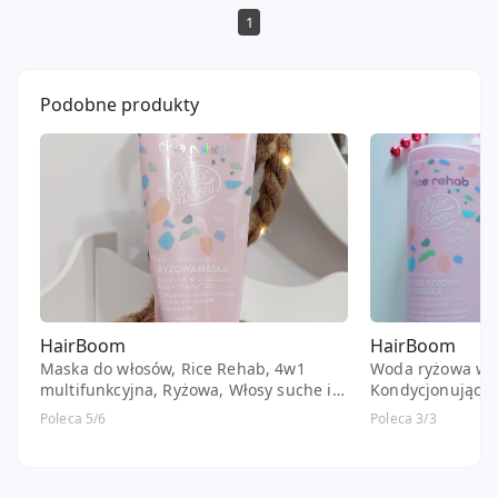
łatwością można je rozczesać. Kosmetyk godny uwagi.
1
Porównując go do OnlyBio - u mnie HairBoom lepiej się
sprawdził i jest bardziej wydajniejszy.
Porównując go do Eveline - mam dwóch wspaniałych
Podobne produkty
zawodnikó. Gdy nie znajdę jednego, chętnie sięgne po
drugi.
HairBoom
HairBoom
Maska do włosów, Rice Rehab, 4w1
Woda ryżowa w m
multifunkcyjna, Ryżowa, Włosy suche i
Kondycjonująca,
zniszczone
zniszczone, Każ
Poleca 5/6
Poleca 3/3