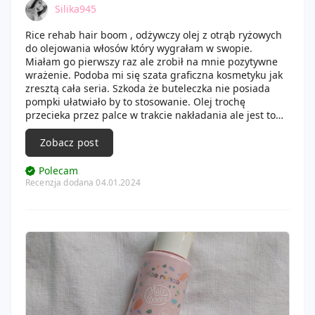
Silika945
Rice rehab hair boom , odżywczy olej z otrąb ryżowych
do olejowania włosów który wygrałam w swopie.
Miałam go pierwszy raz ale zrobił na mnie pozytywne
wrażenie. Podoba mi się szata graficzna kosmetyku jak
zresztą cała seria. Szkoda że buteleczka nie posiada
pompki ułatwiało by to stosowanie. Olej trochę
przecieka przez palce w trakcie nakładania ale jest to
do opanowania. Olejek ma ładny słodki zapach ale nie
nudzący, raczej delikatny bardzo mi się podoba . Jeżeli
Zobacz post
chodzi o działanie, to ładnie wygładza włosy, łatwiej się
rozczesują i mniej puszą włosy są naprawdę błyszczące
Polecam
i gładkie. Z puszeniem nie mam dużego problemu ale
Recenzja dodana 04.01.2024
włosy są gładkie i błyszczące. Na pewno nawilża też
włosy, choć myślę że by to określić trzeba stosować go
regularnie . Póki co produkt pozytywnie mnie zaskoczył.