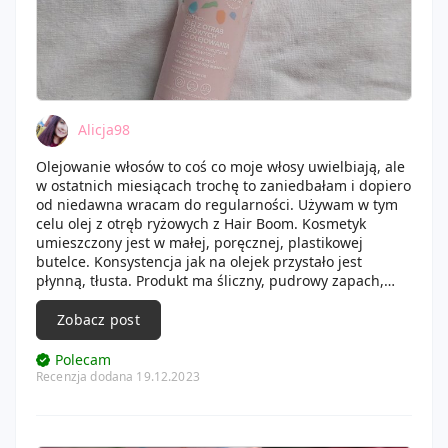
Alicja98
Olejowanie włosów to coś co moje włosy uwielbiają, ale
w ostatnich miesiącach trochę to zaniedbałam i dopiero
od niedawna wracam do regularności. Używam w tym
celu olej z otręb ryżowych z Hair Boom. Kosmetyk
umieszczony jest w małej, poręcznej, plastikowej
butelce. Konsystencja jak na olejek przystało jest
płynną, tłusta. Produkt ma śliczny, pudrowy zapach,
który umila trzymania go na włosach. Kosmetyk
zazwyczaj nakładam na 1-2 godziny w zależności od
Zobacz post
tego ile mam czasu. Olej bez problemu zmywa się
szamponem i nie obciąża pasm. Włosy są po nim
Polecam
odżywione, wygładzone i miękkie w dotyku, ładnie się
Recenzja dodana 19.12.2023
układają. Przy regularnym stosowaniu można zauważyć
poprawę ich stanu, wyglądają na zdrowsze. Olej jest
wydajny, nie trzeba go dużo na jedną aplikacje.