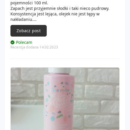
pojemności 100 ml.
Zapach jest przyjemnie słodki i taki nieco pudrowy.
Konsystencja jest lejąca, olejek nie jest tępy w
nakładaniu.
Ja używam niewielkiej ilości,bo raz dałam go za dużo i
następnego dnia moje włosy były strasznie oklapnięte.
Zobacz post
Olejek nawilża włosy, wygładza i dodaje im blasku.
Nie jest jednak produktem, który kupiłabym ponownie,
Polecam
bo robi to co maski,czy odżywki.
Recenzja dodana 14.02.2023