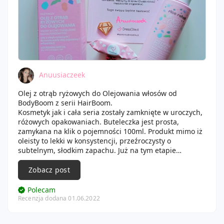
Anuusiaczeek
Olej z otrąb ryżowych do Olejowania włosów od
BodyBoom z serii HairBoom.
Kosmetyk jak i cała seria zostały zamknięte w uroczych,
różowych opakowaniach. Buteleczka jest prosta,
zamykana na klik o pojemności 100ml. Produkt mimo iż
oleisty to lekki w konsystencji, przeźroczysty o
subtelnym, słodkim zapachu. Już na tym etapie
użytkowania mogę śmiało stwierdzić, że jest wydajny.
Niewielka jego ilość zaaplikowana na włosy rozkłada się
Zobacz post
równomiernie na dużej ich powierzchni. Olejek zaczyna
od razu działać, widocznie się wchłania już po aplikacji.
Polecam
Ze zmyciem nie ma najmniejszego problemu. Włosy po
Recenzja dodana 01.06.2022
jego użyciu są jedwabiście gładkie, lśniące, dociążone
ale nie obciążone. Nie puszą się, a co najważniejsze z