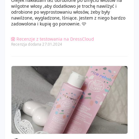
Olejek nakładam też odrobione po umyciu włosów na
wilgotne włosy ,aby dodatkowo je trochę nawilżyć i
odrobione po wyprostowaniu włosów, żeby były
nawilżone, wygładzone, lśniące. Jestem z niego bardzo
zadowolona i kupię go ponownie. 🩷
Recenzje z testowania na DressCloud
Recenzja dodana 27.01.2024