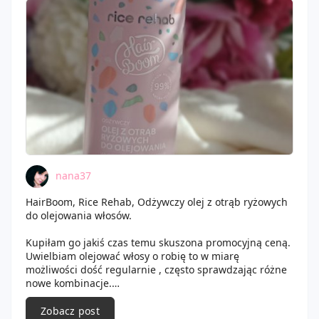
nana37
HairBoom, Rice Rehab, Odżywczy olej z otrąb ryżowych
do olejowania włosów.
Kupiłam go jakiś czas temu skuszona promocyjną ceną.
Uwielbiam olejować włosy o robię to w miarę
możliwości dość regularnie , często sprawdzając różne
nowe kombinacje.
Opakowanie to wygodna plastikowa butelka z
Zobacz post