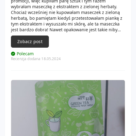
promocji, więc kupiłam parę sztuk i tym razem
wybrałam maseczkę z ekstraktem z zielonej herbaty.
Chociaż wcześniej nie kupowałam maseczek z zieloną
herbatą, bo pamiętam kiedyś przetestowałam piankę z
tym ekstraktem i wysuszało mi skórę, ale ta maseczka
jest bardzo dobra! Nawet opakowanie jest takie niby
proste, ale bardzo ładne, kolor💚
Koreańska maseczka zawiera ekstrakty zielonej herbaty,
Zobacz post
portulaki pospolitej oraz owocu pigwy. Zapach maseczki
jest taki może troszkę intensywny, ale nie zbyt. Jest
Polecam
całkiem ok. Maseczka jest kompletnie w esencji, od razu
Recenzja dodana 18.05.2024
po nałożeniu maseczki czuć odświeżenie i nawilżenie.
Tkanina idealnie przylega do twarzy, jest lekka i
delikatna. Skóra pozostała nawilżona, uelastyczniona,
wygładzona oraz odświeżona. Na pewno kupię
ponownie! Polecam👌🏻