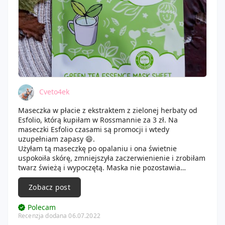
Cveto4ek
Maseczka w płacie z ekstraktem z zielonej herbaty od
Esfolio, którą kupiłam w Rossmannie za 3 zł. Na
maseczki Esfolio czasami są promocji i wtedy
uzupełniam zapasy 😄.
Użyłam tą maseczkę po opalaniu i ona świetnie
uspokoiła skórę, zmniejszyła zaczerwienienie i zrobiłam
twarz świeżą i wypoczętą. Maska nie pozostawia
klejącej warstwy i ma świeży zapach. Płachta nie do
końca mnie odpowiada, jest za mała, ale spoko. Esencji
Zobacz post
w opakowaniu jest dużo, płachta mocno nasączona.
Polecam spróbować tą maseczkę ❤.
Polecam
Recenzja dodana 06.07.2022