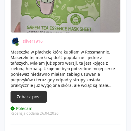
silver1916
Maseczka w płachcie którą kupiłam w Rossmannie.
Maseczki tej marki są dość popularne i jedne z
tańszych. Miałam już sporo wersji, ta jest kojąca z
zieloną herbatą. Ukojenie było potrzebne mojej cerze
ponieważ niedawno miałam zabieg usuwania
pieprzyków i teraz gdy odpadły strupy została
praktycznie już wygojona skóra, ale wciąż są małe
zaczerwienione ślady. Do tego sporo czasu spędziłam
wczoraj na słońcu chociaż nie powinnam.
Zobacz post
Maseczka ma uroczą szatę graficzną, chociaż sama
tkanina jest całkiem biała bez nadruków. Esencji w
Polecam
opakowaniu jest dużo więc tkanina jest konkretnie
Recenzja dodana 26.04.2026
nasączona. Pachnie delikatnie, nie jest to typowa mega
orzeźwiająca, ziołowa zielona herbata tylko coś
łagodnego, lekko słodkiego z subtelną nutą zielonej