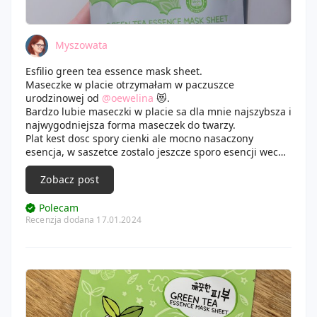
Myszowata
Esfilio green tea essence mask sheet.
Maseczke w placie otrzymałam w paczuszce
urodzinowej od
@oewelina
😻.
Bardzo lubie maseczki w placie sa dla mnie najszybsza i
najwygodniejsza forma maseczek do twarzy.
Plat kest dosc spory cienki ale mocno nasaczony
esencja, w saszetce zostalo jeszcze sporo esencji wec
uzylam jej na szyje oraz dekold. W jej sklad wchodzi
ekstrkt z zielonej herbaty oraz pigwy. Ma bardzo
Zobacz post
delikatny zapach i jest on dość przyjemny.
Nalozylam na oczyszczona skore twarzy i pozostawilam
Polecam
na ponad 20minut do wchloniecia sie esencji. Dosc
Recenzja dodana 17.01.2024
przykemna maseczka ktora nawilzyla i zmiekczyla moja
skórę i jest teraz taka fajna w dotyku. Z mila checia do
niej wrócę moze nie robi efektu wow ale jest on ciut
widoczny mysle ze przy systematycznym uzywaniu efekt
bedzie lepiej widoczny.