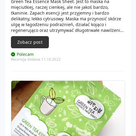
Green Tea Essence Mask Sheet. Jest to maska na
mięciutkiej, raczej cienkiej, ale nie jakoś bardzo,
tkaninie. Zapach esencji jest przyjemny i bardzo
delikatny, lekko cytrusowy. Maska ma przynosić skórze
ulgę w łagodzeniu podrażnień, działać kojąco i
regenerująco oraz utrzymywać długotrwałe nawilżenie i
odświeżenie skóry. W Rossmanie można ja kupić za 2,99
zł. Po zdjęciu maseczki czułam, ze skóra jest nawilżona,
Zobacz post
odświeżona i ukojona.
Polecam
Recenzja dodana 11.10.2022