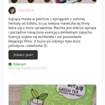
GlamRock
Kojcąca maska w płachcie z wyciągiem z zielonej
herbaty od Esfolio, to już kolejna maseczka tej firmy
która się u mnie sprawdziła. Płachta jest dobrze wycięta
i porządnie nasączona esencją o delikatnym zapachu.
Esencja szybko się wchłoneła i nie pozostawiła
klejącego filmu. A buzia po zabiegu była dużo
jaśniejsza i nawilżona 😊.
Zobacz post
Polecam
Recenzja dodana 10.03.2025