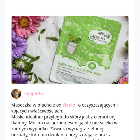
króliczkami i owieczką.
Jestem zachwycona
zawartością i jestem niesamowicie wdzięczna za tę
Trzymałam ją na twarzy przez około 20 minut, esencja
paczuszkę. Kochana jeszcze raz bardzo dziękuję!
szybko się wchłonęła i pozostawiła skórę mięciutką i
nawilżoną.
kpoperka
Maseczka w płachcie od
@ralpf
o oczyszczających i
kojących właściwościach.
Maska idealnie przylega do skóry,jest z cieniutkiej
tkaniny. Mocno nasączona esencją,ale nie ścieka w
żadnym wypadku. Zawiera wyciąg z zielonej
herbaty,która ma działania oczyszczające oraz z