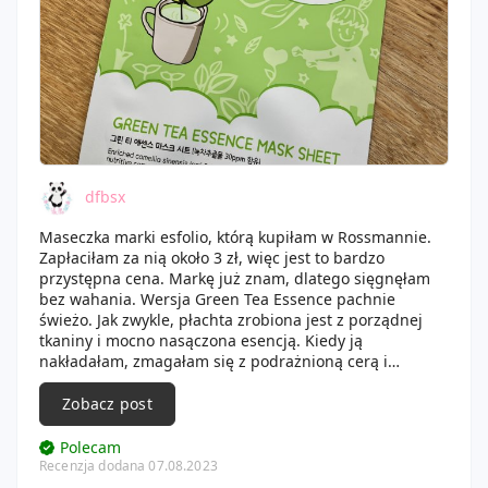
dfbsx
Maseczka marki esfolio, którą kupiłam w Rossmannie.
Zapłaciłam za nią około 3 zł, więc jest to bardzo
przystępna cena. Markę już znam, dlatego sięgnęłam
bez wahania. Wersja Green Tea Essence pachnie
świeżo. Jak zwykle, płachta zrobiona jest z porządnej
tkaniny i mocno nasączona esencją. Kiedy ją
nakładałam, zmagałam się z podrażnioną cerą i
faktycznie miałam wrażenie ukojenia. Poza tym jak
zwykle bardzo dobrze nawilżyła moją cerę i zadziałała
Zobacz post
rozświetlająco.
Polecam
Recenzja dodana 07.08.2023