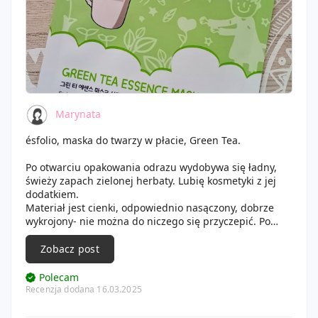
Marynata
ésfolio, maska do twarzy w płacie, Green Tea.
Po otwarciu opakowania odrazu wydobywa się ładny,
świeży zapach zielonej herbaty. Lubię kosmetyki z jej
dodatkiem.
Materiał jest cienki, odpowiednio nasączony, dobrze
wykrojony- nie można do niczego się przyczepić. Po
ściągnięciu maski, wjlepałam jeszcze resztki z
opakowania, nic się nie lepiło i wszystko dobrze
Zobacz post
wchłonęło.
Maska doskonale nawilżyła skórę, delikatnie ją
Polecam
zmatowiła (bez przesuszenia), wyglądała na
Recenzja dodana 16.03.2025
odświeżoną i wypoczętą.
Cera wygląda zdrowiej i jest nawilżona, nawet na drugi