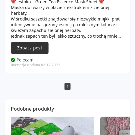
esfolio – Green Tea Essence Mask Sheet
Maska do twarzy w płacie z ekstraktem z zielonej
herbaty.
W środku saszetki znajdował się niezwykle miękki płat
intensywnie nasączony esencją o mlecznym kolorze i
świeżym zapachu zielonej herbaty.
Jednak zapach ten był lekko sztuczny, co trochę mnie
zraziło.
Płat był trochę dziwnie wycięty, ale dobrze przylegał do
Zobacz post
twarzy, nie zsuwał się z niej.
Maska podziałała na skórę odświeżająco, ale także
Polecam
zredukowała nadmiar wydzielania sebum.
Recenzja dodana 06.12.2021
Skóra była też miękka oraz nawilżona.
Fajna, zwykła maseczka w sam raz do użycia jeśli nasza
skóra potrzebuje szybkiego nawilżenia.
1
Podobne produkty