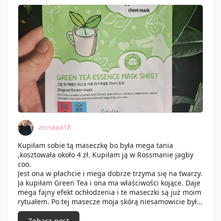
herbaty. Po zdjęciu maseczki z twarzy skóra
rzeczywiście jest ukojona, może nie jest to jakaś
rewelacja ale czuję trochę nawilżenie, cera jest miękka,
gładka i nie jest już tak podrażniona, troszkę szybciej
dochodzi do siebie.
annaaa18
Kupiłam sobie tą maseczkę bo była mega tania
,kosztowała około 4 zł. Kupiłam ją w Rossmanie jagby
coo.
Jest ona w płachcie i mega dobrze trzyma się na twarzy.
Ja kupiłam Green Tea i ona ma właściwości kojące. Daje
mega fajny efekt ochłodzenia i te maseczki są już moim
rytuałem. Po tej masecze moja skórą niesamowicie była
nawilżona , aż się świeciła. Wogole nie podraznia skóry
i nieszczypie.Dziewczyny mega ją polecam🫶❤️🍵
Zobacz post