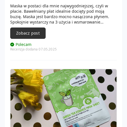
Maska w postaci dla mnie najwygodniejszej, czyli w
płacie. Bawełniany płat idealnie docięty pod moją
buzię. Maska jest bardzo mocno nasączona płynem.
Spokojnie wystarczy na 3 użycia i wsmarowanie
pozostałości. Moja buzia po poparzeniu słonecznym
szybko się zregenerowała i nawilżyła. Przestała się
Zobacz post
łuszczyć i swędzieć. Drobne skórki się wygładziły i
wyrównały.
Polecam
Recenzja dodana 07.05.2025