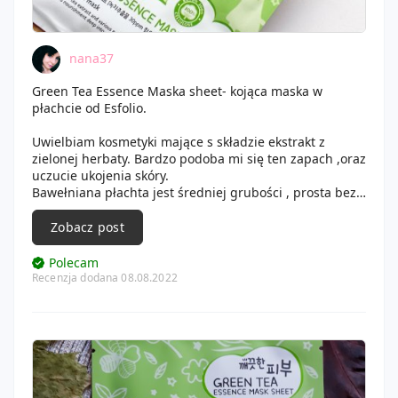
nana37
Green Tea Essence Maska sheet- kojąca maska w
płachcie od Esfolio.
Uwielbiam kosmetyki mające s składzie ekstrakt z
zielonej herbaty. Bardzo podoba mi się ten zapach ,oraz
uczucie ukojenia skóry.
Bawełniana płachta jest średniej grubości , prosta bez
żadnych nadruków. Otwory na oczy i usta są dobrze
dopasowane, tkanina ładnie przylega do twarzy i jest
Zobacz post
mocno nasączona odżywczą esencją.
Po aplikacji maseczki skóra była gładka i miękka w
Polecam
dotyku, wyglądała na zdrową i wypoczętą.
Recenzja dodana 08.08.2022