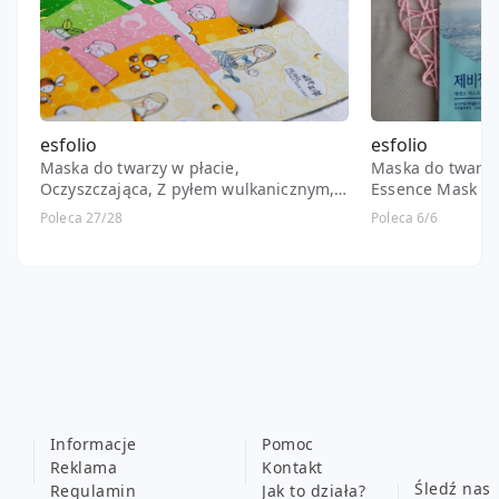
esfolio
esfolio
Maska do twarzy w płacie,
Maska do twarzy 
Oczyszczająca, Z pyłem wulkanicznym,
Essence Mask Sh
Volcanic Ash
Poleca 27/28
Poleca 6/6
Informacje
Pomoc
Reklama
Kontakt
Śledź nas
Regulamin
Jak to działa?