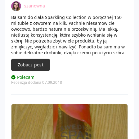
szanowna
Balsam do ciała Sparkling Collection w poręcznej 150
ml tubie z otworem na klik. Pachnie niesamowicie
owocowo, bardzo naturalnie brzoskwinią. Ma lekką,
nietłustą konsystencję, która szybko wchłania się w
skórę. Nie potrzeba zbyt wiele produktu, by ją
zmiękczyć, wygładzić i nawilżyć. Ponadto balsam ma w
sobie delikatne drobinki, dzięki czemu po użyciu skóra
pięknie się mieni. Jestem z niego bardzo zadowolona
Zobacz post
Polecam
Recenzja dodana 07.09.2018