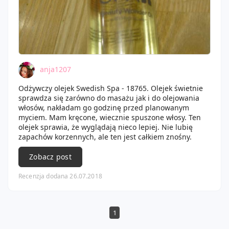
anja1207
Odżywczy olejek Swedish Spa - 18765. Olejek świetnie
sprawdza się zarówno do masażu jak i do olejowania
włosów, nakładam go godzinę przed planowanym
myciem. Mam kręcone, wiecznie spuszone włosy. Ten
olejek sprawia, że wyglądają nieco lepiej. Nie lubię
zapachów korzennych, ale ten jest całkiem znośny.
Zobacz post
Recenzja dodana 26.07.2018
1