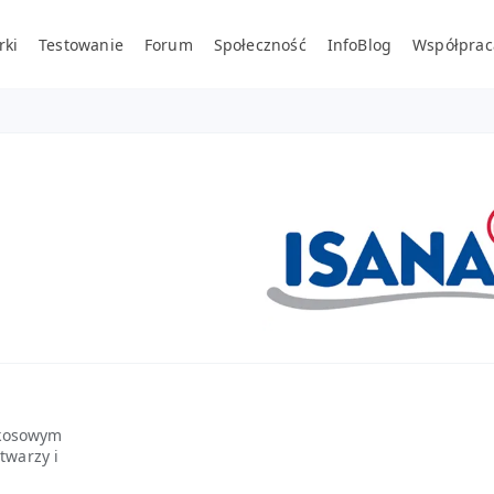
rki
Testowanie
Forum
Społeczność
InfoBlog
Współprac
okosowym
twarzy i