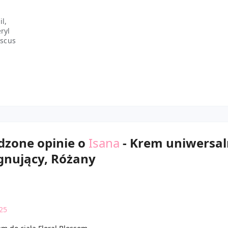
l,
ryl
iscus
dzone opinie o
Isana
- Krem uniwersal
gnujący, Różany
k25