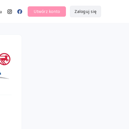
Utwórz konto
Zaloguj się
a