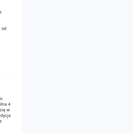
y.
r od
go
ełna 4
się w
edycja
e