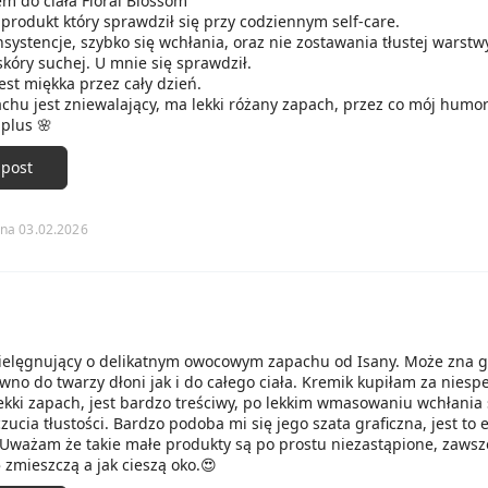
em do ciała Floral Blossom
produkt który sprawdził się przy codziennym self-care.
systencje, szybko się wchłania, oraz nie zostawania tłustej warstw
skóry suchej. U mnie się sprawdził.
Moja skóra jest miękka przez cały dzień.
chu jest zniewalający, ma lekki różany zapach, przez co mój humo
 plus 🌸
 post
na 03.02.2026
1
ielęgnujący o delikatnym owocowym zapachu od Isany. Może zna 
no do twarzy dłoni jak i do całego ciała. Kremik kupiłam za niesp
lekki zapach, jest bardzo treściwy, po lekkim wmasowaniu wchłania 
zucia tłustości. Bardzo podoba mi się jego szata graficzna, jest to 
 Uważam że takie małe produkty są po prostu niezastąpione, zawsz
 zmieszczą a jak cieszą oko.😍