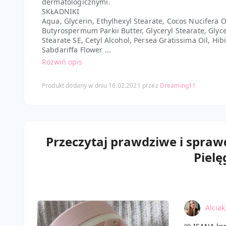
dermatologicznymi.
SKŁADNIKI
Aqua, Glycerin, Ethylhexyl Stearate, Cocos Nucifera Oi
Butyrospermum Parkii Butter, Glyceryl Stearate, Glyce
Stearate SE, Cetyl Alcohol, Persea Gratissima Oil, Hib
Sabdariffa Flower ...
Rozwiń opis
Produkt dodany w dniu 16.02.2021 przez
Dreaming11
Przeczytaj prawdziwe i spraw
Pielę
Alcia