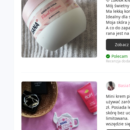
🩷 ISANA kr
Mój świetny 
Ma lekką kon
Idealny dla 
A co do zapa
rana jest na
Zobacz
Polecam
Recenzja doda
Basia
Mini krem p
używać zarów
zł. Posiada 
skórę bez uc
limitowana.
wszędzie się