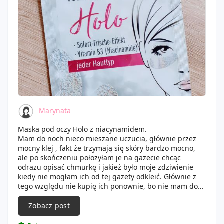
Marynata
Maska pod oczy Holo z niacynamidem.
Mam do noch nieco mieszane uczucia, głównie przez
mocny klej , fakt że trzymają się skóry bardzo mocno,
ale po skończeniu położyłam je na gazecie chcąc
odrazu opisać chmurkę i jakież było moje zdziwienie
kiedy nie mogłam ich od tej gazety odkleić. Głównie z
tego względu nie kupię ich ponownie, bo nie mam do
nich zaufania.
Co do efektu to wypadł w porządku. Płatki były w
Zobacz post
lodówce kilka dni, dlatego zniwelowały oznaki