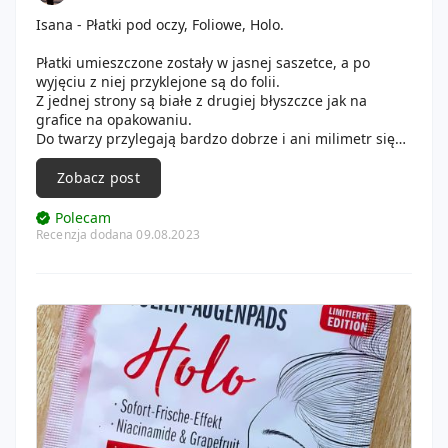
Isana - Płatki pod oczy, Foliowe, Holo.
Płatki umieszczone zostały w jasnej saszetce, a po
wyjęciu z niej przyklejone są do folii.
Z jednej strony są białe z drugiej błyszczce jak na
grafice na opakowaniu.
Do twarzy przylegają bardzo dobrze i ani milimetr się
nie zsunęły podczas aplikacji.
Skóra po ich użyciu została odświeżona, a dzięki temu,
Zobacz post
że trzymałam je w lodowce ładnie ochłodziły mi okolice
oczu i opuchlizna się zmniejszyła więc byłam z nich
Polecam
zadowolona. 😀
Recenzja dodana 09.08.2023