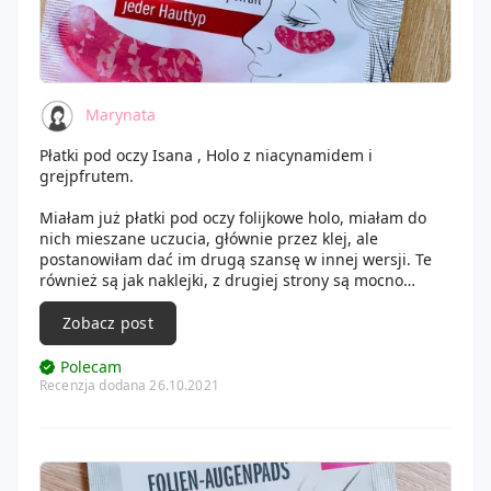
Marynata
Płatki pod oczy Isana , Holo z niacynamidem i
grejpfrutem.
Miałam już płatki pod oczy folijkowe holo, miałam do
nich mieszane uczucia, głównie przez klej, ale
postanowiłam dać im drugą szansę w innej wersji. Te
również są jak naklejki, z drugiej strony są mocno
różowe z folii, dość sporej wielkości. Są bezzapachowej.
Muszę przyznać, że fajnie rozjaśniły skórę pod oczami.
Zobacz post
Spojrzenie dzięki temu było świeże i oczy nie wyglądały
na zmęczone.
Polecam
Trzymałam dość długo, bo prawie pół godziny, zwykle
Recenzja dodana 26.10.2021
nie mam tyle czasu, a mam wrażenie, że tutaj długość
trzymania bardzo dużo dała.
Są całkiem w porządku i choć wolę te hydrożelowe czy
na tkaninie to te wypadły dobrze i je polecam