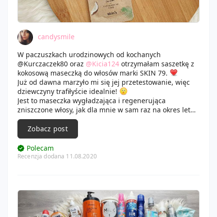
candysmile
W paczuszkach urodzinowych od kochanych
@Kurczaczek80 oraz
@Kicia124
otrzymałam saszetkę z
kokosową maseczką do włosów marki SKIN 79.
Już od dawna marzyło mi się jej przetestowanie, więc
dziewczyny trafiłyście idealnie!
Jest to maseczka wygładzająca i regenerująca
zniszczone włosy, jak dla mnie w sam raz na okres letni.
Maseczka sprawdziła się u mnie mega! W trakcie
Zobacz post
zmywania tego kosmetyku z włosów już czułam, że
włosy nie są poplątane, co niekiedy się zdarza przy tego
Polecam
typu produktach. Gdy wyschły od razu można było
Recenzja dodana 11.08.2020
zauważyć jak bardzo są wygładzone, byłam aż w szoku!
W dodatku taka jedna saszetka starcza na dwa użycia,
więc mega, szczególnie przy moich długich włosach!
Już wiem, że będę często po nią sięgać, gdyż jest
cudowna.