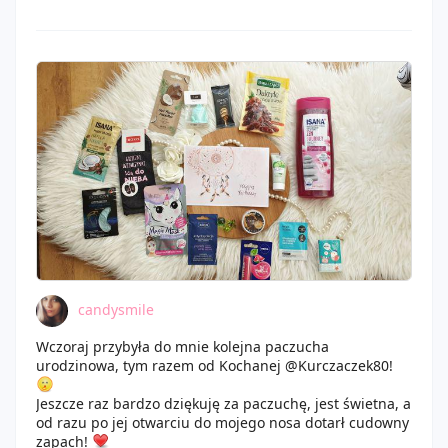
śmietaną mus do kąpieli , neo nail duo acryl ,primer
ushas , podkład l'oreal true match , żel pod prysznic
balea o pięknym kokosowo waniliowym zapachu . ziaja
sopot sun krem z filtrem głownie córeczke nim smaruję
,a sobi twarz ,eucryl proszek do zębów fajnie oczyszcza
i daje mocno miętowy zapach smak , pasta do zebów z
plat ,płyn do soczewek, indigo lakier hybrydowy
,semilac fibr base ,biosilk olejek do włosów o pięknym
zapachu kokosowym , olejek kreatynowy artego mój
ulubiony , 2 próbki , pianka do kapieli ,perełki do stóp
górski strumień , 5 maseczek w płachcie , 3 w kremie , 1
peeling , płatki pod oczy , 3 maski do włosów skin79 .
Trochę się nazbierało pełnowartościowych kosmetyków i
starałam się zużyć kosmetyki które już miałam zaczęte .
Np duże maski mają 1000 g więc długo się je zużywa .
candysmile
Wczoraj przybyła do mnie kolejna paczucha
urodzinowa, tym razem od Kochanej @Kurczaczek80!
Jeszcze raz bardzo dziękuję za paczuchę, jest świetna, a
od razu po jej otwarciu do mojego nosa dotarł cudowny
zapach!