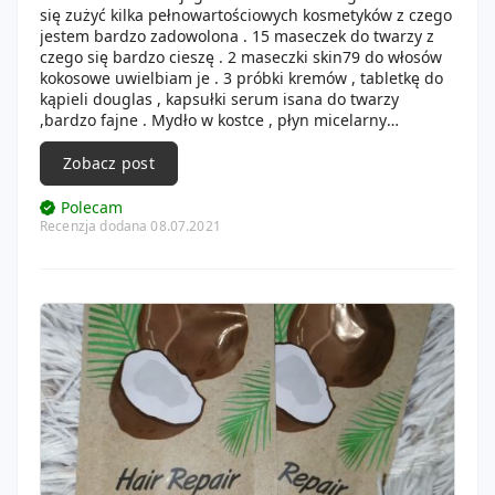
się zużyć kilka pełnowartościowych kosmetyków z czego
jestem bardzo zadowolona . 15 maseczek do twarzy z
czego się bardzo cieszę . 2 maseczki skin79 do włosów
kokosowe uwielbiam je . 3 próbki kremów , tabletkę do
kąpieli douglas , kapsułki serum isana do twarzy
,bardzo fajne . Mydło w kostce , płyn micelarny
arbuzowy o ładnym letnim zapachu . Krem do rąk ,
mydła w płynie , piankę do kąpieli douglas , pastę do
Zobacz post
zębów blanx bardzo lubię pasty tej marki . Mleczko do
demakijażu ,dezodorant gosh , płyn micelarny
Polecam
faceboom który uwielbiam . odczas porządków w
Recenzja dodana 08.07.2021
lakierach hybrydowych znalazłam kilka końcówek więc i
one trafiły do wyrzucenia . Żele pod prysznic , peeling
do rąk manufaktura piękna genialny produkt który
sprawia ,że dłonie są bardzo gładkie , mięciutkie i czuć
,że sa lekko naolejowane . Balsam do ciała eos który
szybko udało mi się zużyć był świetny i ładnie pachniał .
Ulubiony puder do twarzy z max factor ,odzywkę w
spreyu . Z denka jestem zadowolona .