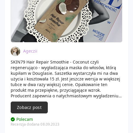
Ageczii
SKIN79 Hair Repair Smoothie - Coconut czyli
regenerująco - wygładzająca maska do włosów, którą
kupiłam w Douglasie. Saszetka wystarczyła mi na dwa
użycia i kosztowała 15 zł. Jest jeszcze wersja w większej
tubce w dwa razy większj cenie. Opakowanie ten
produkt ma przepiękne, przyciągające wzrok.
Producent zapewnia o natychmiastowym wygładzeniu,
regeneracji i nadania miękkości włosom zaraz po
użyciu. Maskę nałożyłam na włosy na ok. 20 minut. Była
Zobacz post
gęsta, treściwa i ładnie pachnąca kokosem. Dodatkowo
użyłam czepka termicznego. Po zmyciu jej włosy były
Polecam
sypkie, błyszczące i dobrze się rozczesywały. Co do
Recenzja dodana 08.09.2023
natychmiastowej regeneracji mam wątpliwości, być