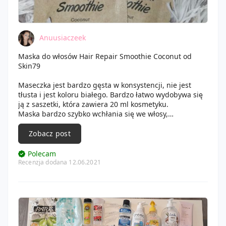
Anuusiaczeek
Maska do włosów Hair Repair Smoothie Coconut od
Skin79
Maseczka jest bardzo gęsta w konsystencji, nie jest
tłusta i jest koloru białego. Bardzo łatwo wydobywa się
ją z saszetki, która zawiera 20 ml kosmetyku.
Maska bardzo szybko wchłania się we włosy,
zmiękczając je oraz odżywiając. Po około 3 minutach
spłukałam głowę, a kosmetyk pozostawił moje włosy
Zobacz post
bardzo gładkie, mięciutkie i pełne wspaniałego
zapachu kokosa ❤️
Polecam
Zapach utrzymał się do samego rana, włosy po masce
Recenzja dodana 12.06.2021
już po wyschnięciu nie puszą się, dalej są gladkie i
mięciutkie.