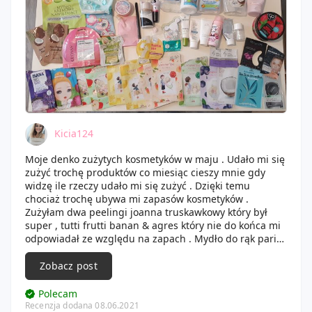
Kicia124
Moje denko zużytych kosmetyków w maju . Udało mi się
zużyć trochę produktów co miesiąc cieszy mnie gdy
widzę ile rzeczy udało mi się zużyć . Dzięki temu
chociaż trochę ubywa mi zapasów kosmetyków .
Zużyłam dwa peelingi joanna truskawkowy który był
super , tutti frutti banan & agres który nie do końca mi
odpowiadał ze względu na zapach . Mydło do rąk paris ,
chusteczki nawilżone , ampułki serum do ciała , płyn do
płukania jamy ustnej listerine . Mydło antybakteryjne
Zobacz post
onlybio i coheyk , oraz linda kokosowe mydełko .
Biotinne balsam do ciała oraz masło do ciała cosmepick
Polecam
o pięknym truskawkowym zapachu . Isana pianka do
Recenzja dodana 08.06.2021