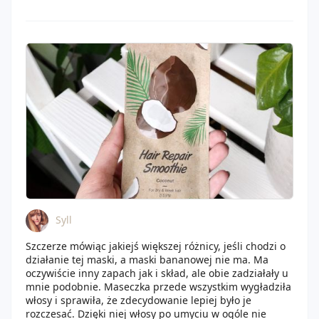
kąpieli , żel pod prysznic z H&M Iwostin krem BB który
miałam z wymiany i już po jednym użyciu strasznie
mnie szczypał więc go zmyłam i więcej nie użyłam .
myszka w paski płyn , kula do kąpieli , tabletka do
kąpieli stóp i rąk manufaktura piękna uwielbiam je są
świetne . Balsamdo ust panda vanilliowy cudowny był
nadawał jasny delikatny kolorek ,ładnie pachniał
smakował . Podkłąd Max factor colour adapt uwielbiam
, avon pisak do brwi nie był fajny wpadał w rudy kolor ,
maseczka do twarzy faceboom mega wydajna bardzo
fajna . świeczka kringle daylight cherry blossom piękny
zapach ,reszę która się nie wypaliła użyłam jako wosk
do kominka . Dwie kokosowe maseczko skin79
uwielbiam je , maseczkę marion glossy effect , isana sól
do kąpieli lawendowa fajne są te sole . płatki pod oczy
,15 maseczek , 2 próbki kremu . Z denka jestem
Syll
zadowolona .
Szczerze mówiąc jakiejś większej różnicy, jeśli chodzi o
działanie tej maski, a maski bananowej nie ma. Ma
oczywiście inny zapach jak i skład, ale obie zadziałały u
mnie podobnie. Maseczka przede wszystkim wygładziła
włosy i sprawiła, że zdecydowanie lepiej było je
rozczesać. Dzięki niej włosy po umyciu w ogóle nie