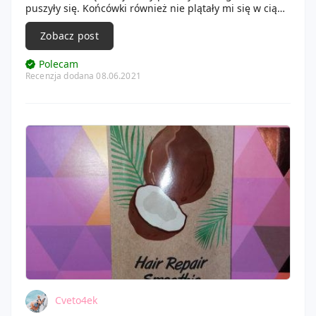
puszyły się. Końcówki również nie plątały mi się w ciągu
dnia. Ma bardzo przyjemny, słodki zapach. Żałuję, że
tak jak w przypadku tamtej maseczki nie wzięłam ich
Zobacz post
więcej.
Polecam
Recenzja dodana 08.06.2021
Cveto4ek