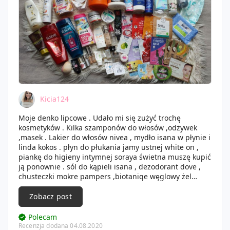
Kicia124
Moje denko lipcowe . Udało mi się zużyć trochę
kosmetyków . Kilka szamponów do włosów ,odżywek
,masek . Lakier do włosów nivea , mydło isana w płynie i
linda kokos . płyn do płukania jamy ustnej white on ,
piankę do higieny intymnej soraya świetna muszę kupić
ją ponownie . sól do kąpieli isana , dezodorant dove ,
chusteczki mokre pampers ,biotaniqe węglowy żel
myjący męczyłam go z pół roku ,ale używałam też
innych . 2 korektory l'oreal true match , biotulin krem ,
Zobacz post
dr,susanne von schmiedeberg i annnayake . Chusteczki
do higieny intymnej facelle bardzo fajne , peeling do
Polecam
ust evree cudowny i bardzo wydajny . truskawki z bitą
Recenzja dodana 04.08.2020