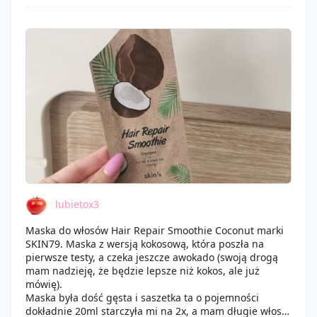
może trzeba by było używać jej częściej.
lubietox3
Maska do włosów Hair Repair Smoothie Coconut marki
SKIN79. Maska z wersją kokosową, która poszła na
pierwsze testy, a czeka jeszcze awokado (swoją drogą
mam nadzieję, że będzie lepsze niż kokos, ale już
mówię).
Maska była dość gęsta i saszetka ta o pojemności
dokładnie 20ml starczyła mi na 2x, a mam długie włosy,