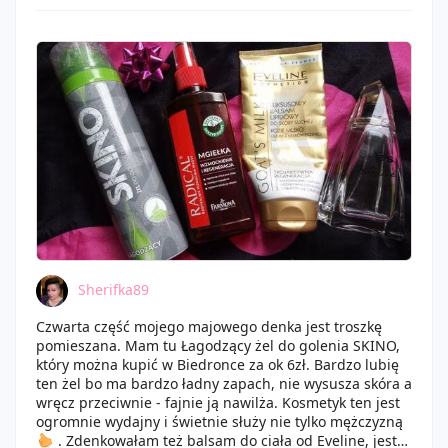
szarpię włosów, a one są bardziej gładkie i lśniące. Jest
to dla mnie ogromna pomoc, i na pewno zużyję ten
produkt do dna. A jeżeli przy okazji moje włosy staną
się odrobinę, mocniejsze, to tym lepiej.
Sherifka89
Czwarta część mojego majowego denka jest troszkę
pomieszana. Mam tu Łagodzący żel do golenia SKINO,
który można kupić w Biedronce za ok 6zł. Bardzo lubię
ten żel bo ma bardzo ładny zapach, nie wysusza skóra a
wręcz przeciwnie - fajnie ją nawilża. Kosmetyk ten jest
ogromnie wydajny i świetnie służy nie tylko mężczyzną
. Zdenkowałam też balsam do ciała od Eveline, jest