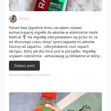
kateja
Ponad dwa tygodnie temu zaczęłam używać
wzmacniającej mgiełki do włosów w atomizerze marki
Radical.
Na mgiełkę zdecydowałam się przez to, że
od dłuższego czasu dosyć sporo wypada mi włosów.
Zacznę od zapachu - zdecydowanie czuć zapach
skrzypu, który jak dla mnie jest w porządku. Mgiełkę
używam codziennie - wmasowuję ją delikatnie w skórę
głowy i zostawiam na kilka godzin, następnie myję
włosy. Na początku stosowania włosy wypadały mi
Zobacz post
normalnie jak wcześniej, nawet myślałam, że mgiełka
wcale mi nie pomaga, ale dałam jej szanse i używałam
Recenzja dodana 02.04.2020
dalej. Dopiero po 1,5 tygodnia zauważyłam, że coraz
mniej mi moich włosów wypada.
Aktualnie moje
włosy są zdecydowanie w lepszej kondycji, są
odżywione i mocniejsze.