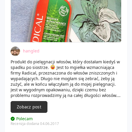
hangled
Produkt do pielęgnacji włosów, który dostałam kiedyś w
spadku po siostrze.
Jest to mgiełka wzmacniająca
firmy Radical, przeznaczona do włosów zniszczonych i
wypadających. Długo nie mogłam się zebrać, żeby ją
zużyć, ale w końcu włączyłam ją do mojej pielęgnacji.
Jest w wygodnym opakowaniu, dzięki czemu bez
problemu rozprowadzimy ją na całej długości włosów.
Zapach jest typowo ziołowy, ale nie utrzymuje się on
długo. Szczerze mówiąc, nie zauważyłam jakiegoś
Zobacz post
ogromnego wypływu na stan moich włosów, nie wydaje
mi się aby były mocniejsze czy przestały wypadać. Pod
Polecam
tym względem produkt raczej się nie sprawdza. Za to
Recenzja dodana 04.06.2017
jest pomocą przy rozczesywaniu, dzięki czemu nie