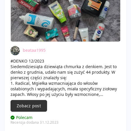
beataa1995
#DENKO 12/2023
Siedemdziesiąta dziewiąta chmurka z denkiem. Jest to
denko z grudnia, udało nam się zużyć 44 produkty. W
pierwszej części znalazły się:
1. Radical, Mgiełka wzmacniająca do włosów
osłabionych i wypadających, miała specyficzny ziołowy
zapach. Włosy po jej użyciu były wzmocnione,
odżywione, oraz łatwiej się rozczesywały. Dzięki mgiełce
włosy mniej wypadały oraz były mocniejsze.
Zobacz post
2. Vitanativ, Maschera Lisciante Capelli Lisci,
Wygładzająca maska do włosów, miała przyjemny
Polecam
zapach oraz kremową konsystencję. Włosy po jej użyciu
Recenzja dodana 31.12.2023
były wygładzone, nabłyszczone oraz miłe w dotyku. Po