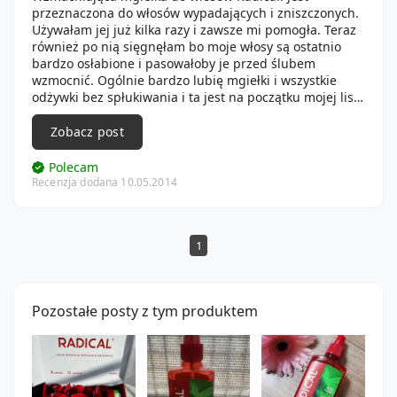
przeznaczona do włosów wypadających i zniszczonych.
Używałam jej już kilka razy i zawsze mi pomogła. Teraz
również po nią sięgnęłam bo moje włosy są ostatnio
bardzo osłabione i pasowałoby je przed ślubem
wzmocnić. Ogólnie bardzo lubię mgiełki i wszystkie
odżywki bez spłukiwania i ta jest na początku mojej listy
ulubionych. Bardzo dobrze działa i jedyne co mi w niej
przeszkadza to niezbyt ładny zapach. Mimo to mogę
Zobacz post
każdemu polecić ze względu na niską cenę i bardzo
dobre działanie.
Polecam
Recenzja dodana 10.05.2014
1
Pozostałe posty z tym produktem