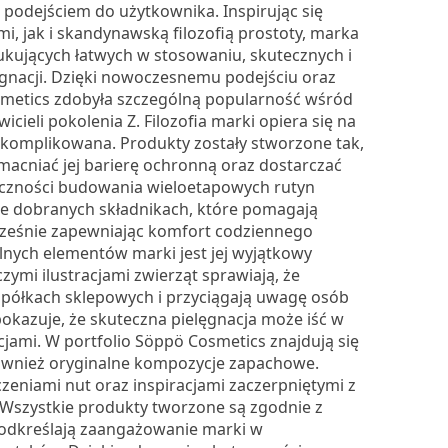
 podejściem do użytkownika. Inspirując się
, jak i skandynawską filozofią prostoty, marka
kujących łatwych w stosowaniu, skutecznych i
gnacji. Dzięki nowoczesnemu podejściu oraz
metics zdobyła szczególną popularność wśród
eli pokolenia Z. Filozofia marki opiera się na
skomplikowana. Produkty zostały stworzone tak,
acniać jej barierę ochronną oraz dostarczać
czności budowania wieloetapowych rutyn
ie dobranych składnikach, które pomagają
ocześnie zapewniając komfort codziennego
lnych elementów marki jest jej wyjątkowy
mi ilustracjami zwierząt sprawiają, że
 półkach sklepowych i przyciągają uwagę osób
okazuje, że skuteczna pielęgnacja może iść w
ami. W portfolio Söppö Cosmetics znajdują się
e również oryginalne kompozycje zapachowe.
zeniami nut oraz inspiracjami zaczerpniętymi z
Wszystkie produkty tworzone są zgodnie z
 podkreślają zaangażowanie marki w