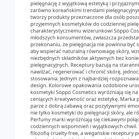
pielęgnację z wyjątkową estetyką i przyjaznym
zarówno koreańskimi trendami pielęgnacyjnymi
tworzy produkty przeznaczone dla osób poszu
przyjemnych kosmetyków do codziennej pielę
charakterystycznemu wizerunkowi Söppö Cos
młodszych konsumentów, zwłaszcza przedstawici
przekonaniu, że pielęgnacja nie powinna być 
aby wspierać naturalną równowagę skóry, wzm
niezbędnych składników aktywnych bez konie
pielęgnacyjnych. Receptury bazują na starann
nawilżać, regenerować i chronić skórę, jedn
stosowania. Jednym z najbardziej rozpoznawa
design. Kolorowe opakowania ozdobione uroczy
kosmetyki Söppö Cosmetics wyróżniają się na
ceniących kreatywność oraz estetykę. Marka p
parze z dobrą zabawą oraz pozytywnymi emocj
nie tylko kosmetyki do pielęgnacji skóry, al
Perfumy marki wyróżniają się ciekawymi połąc
codziennych wspomnień i wyjątkowych chwil. 
filozofią cruelty-free, a wegańskie receptury