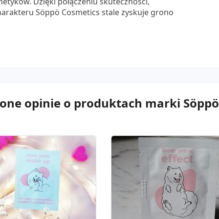
etyków. Dzięki połączeniu skuteczności,
arakteru Söppö Cosmetics stale zyskuje grono
zone opinie o produktach marki Söppö