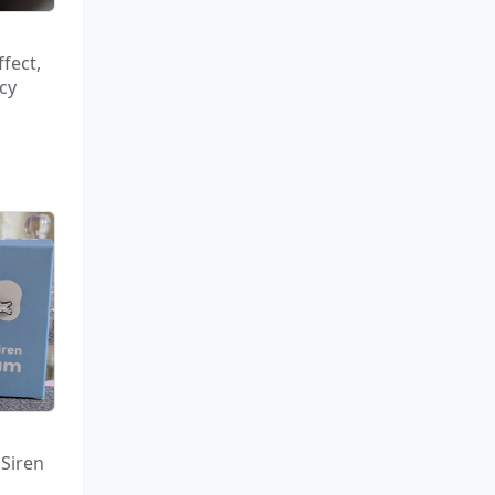
fect,
cy
Siren