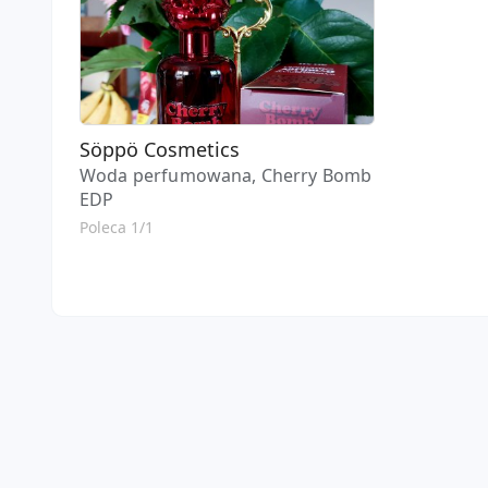
Söppö Cosmetics
Woda perfumowana, Cherry Bomb
EDP
Poleca 1/1