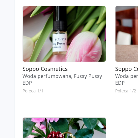
Söppö Cosmetics
Söppö C
Woda perfumowana, Fussy Pussy
Woda per
EDP
EDP
Poleca 1/1
Poleca 1/2