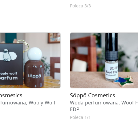
Poleca 3/3
osmetics
Söppö Cosmetics
fumowana, Wooly Wolf
Woda perfumowana, Woof Fl
EDP
Poleca 1/1