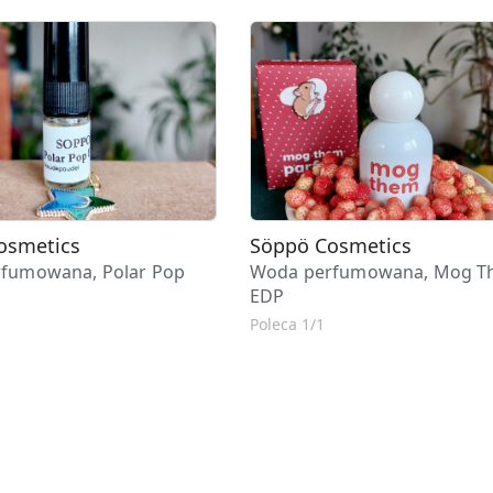
osmetics
Söppö Cosmetics
fumowana, Polar Pop
Woda perfumowana, Mog 
EDP
Poleca 1/1