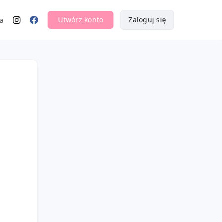
Utwórz konto
Zaloguj się
a