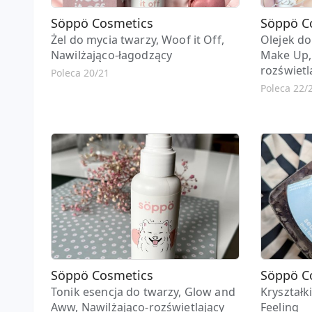
Söppö Cosmetics
Söppö C
Żel do mycia twarzy, Woof it Off,
Olejek d
Nawilżająco-łagodzący
Make Up,
rozświetl
Poleca 20/21
Poleca 22/
Söppö Cosmetics
Söppö C
Tonik esencja do twarzy, Glow and
Kryształki
Aww, Nawilżająco-rozświetlający
Feeling