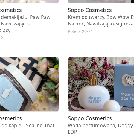
osmetics
Söppö Cosmetics
o demakijażu, Paw Paw
Krem do twarzy, Bow Wow Ef
 Nawilżająco-
Na noc, Nawilżająco-łagodzą
ający
Poleca 20/21
22
osmetics
Söppö Cosmetics
 do kąpieli, Sealing That
Woda perfumowana, Doggy 
EDP