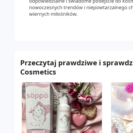
odpowiedzialne i świadome podejście do kosm
nowoczesnych trendów i niepowtarzalnego ch
wiernych miłośników.
Przeczytaj prawdziwe i sprawd
Cosmetics