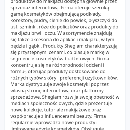
produktów do makijażu dostępna głównie przez
sprzedaż internetową. Firma oferuje szeroką
gamę kosmetyków obejmującą podkłady,
korektory, pudry, cienie do powiek, błyszczyki do
ust, szminki, róże do policzków oraz produkty do
makijażu brwi i oczu. W asortymencie znajdują
się także akcesoria do aplikacji makijażu, w tym
pędzle i gąbki. Produkty Sheglam charakteryzują
się przystępnymi cenami, co plasuje markę w
segmencie kosmetyków budżetowych. Firma
koncentruje się na różnorodności odcieni i
formuł, oferując produkty dostosowane do
różnych typów skóry i preferencji użytkowników.
Marka dystrybuuje swoje kosmetyki poprzez
własną stronę internetową oraz platformy
sprzedażowe. Sheglam rozwija swoją obecność w
mediach społecznościowych, gdzie prezentuje
nowe kolekcje, tutoriale makijażowe oraz
współpracuje z influencerami beauty. Firma
regularnie wprowadza nowe produkty i
limitowane edycje kosmetyków. Obsługuje