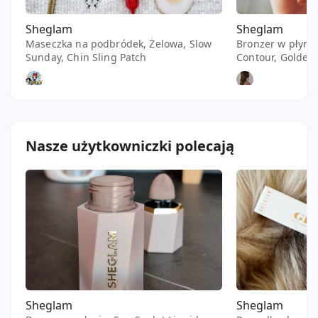
Sheglam
Sheglam
Maseczka na podbródek, Żelowa, Slow
Bronzer w płynie
Sunday, Chin Sling Patch
Contour, Golden
bow90
paniemm
Nasze użytkowniczki polecają
Sheglam
Sheglam