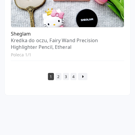
Sheglam
Kredka do oczu, Fairy Wand Precision
Highlighter Pencil, Etheral
Poleca 1/1
1
2
3
4