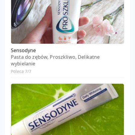
Sensodyne
Pasta do zębów, Proszkliwo, Delikatne
wybielanie
Poleca 7/7