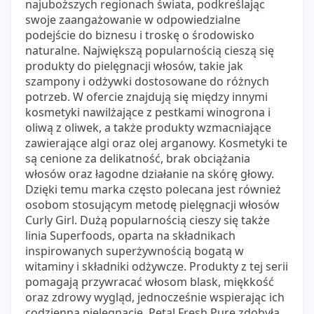
najuboższych regionach świata, podkreślając
swoje zaangażowanie w odpowiedzialne
podejście do biznesu i troskę o środowisko
naturalne. Największą popularnością cieszą się
produkty do pielęgnacji włosów, takie jak
szampony i odżywki dostosowane do różnych
potrzeb. W ofercie znajdują się między innymi
kosmetyki nawilżające z pestkami winogrona i
oliwą z oliwek, a także produkty wzmacniające
zawierające algi oraz olej arganowy. Kosmetyki te
są cenione za delikatność, brak obciążania
włosów oraz łagodne działanie na skórę głowy.
Dzięki temu marka często polecana jest również
osobom stosującym metodę pielęgnacji włosów
Curly Girl. Dużą popularnością cieszy się także
linia Superfoods, oparta na składnikach
inspirowanych superżywnością bogatą w
witaminy i składniki odżywcze. Produkty z tej serii
pomagają przywracać włosom blask, miękkość
oraz zdrowy wygląd, jednocześnie wspierając ich
codzienną pielęgnację. Petal Fresh Pure zdobyła