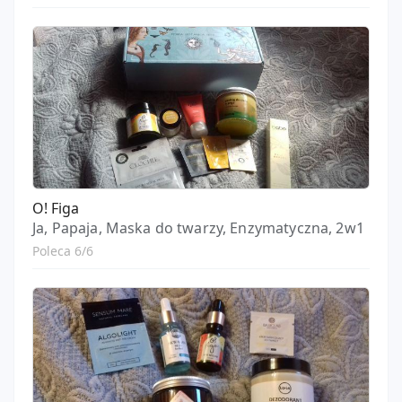
O! Figa
Ja, Papaja, Maska do twarzy, Enzymatyczna, 2w1
Poleca 6/6