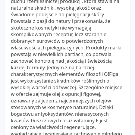
duchu rzemieślniczej produkcji, która stawia na
naturalne składniki, wysoką jakość oraz
świadome podejście do pielęgnacji skóry.
Powstała z pasji do natury i przekonania, że
skuteczne kosmetyki nie wymagają
skomplikowanych receptur, lecz starannie
dobranych surowców o potwierdzonych
właściwościach pielęgnacyjnych. Produkty marki
powstają w niewielkich partiach, co pozwala
zachować kontrolę nad jakością i świeżością
każdej formuły. Jednym z najbardziej
charakterystycznych elementów filozofii O!Figa
jest wykorzystanie składników roślinnych o
wysokiej wartości odżywczej. Szczególne miejsce
w ofercie zajmuje olej z opuncji figowej,
uznawany za jeden z najcenniejszych olejów
stosowanych w kosmetyce naturalnej. Dzięki
bogactwu antyoksydantów, nienasyconych
kwasów tłuszczowych oraz witaminy E jest
ceniony za właściwości regenerujące,
wygładzające i wspierające zachowanie młodego