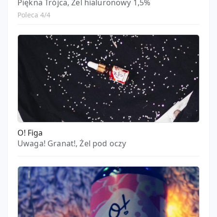
Piękna Trójca, Żel hialuronowy 1,5%
Poleca 4/4
O! Figa
Uwaga! Granat!, Żel pod oczy