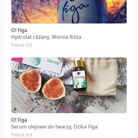
O! Figa
Hydrolat różany, Wonna Róża
Poleca 3/3
O! Figa
Serum olejowe do twarzy, Dzika Figa
Poleca 3/3