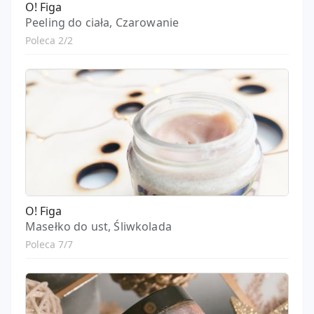
O! Figa
Peeling do ciała, Czarowanie
Poleca 2/2
O! Figa
Masełko do ust, Śliwkolada
Poleca 7/7