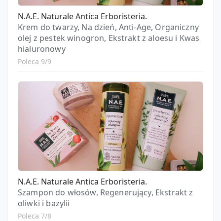
N.A.E. Naturale Antica Erboristeria.
Krem do twarzy, Na dzień, Anti-Age, Organiczny
olej z pestek winogron, Ekstrakt z aloesu i Kwas
hialuronowy
Poleca 9/9
N.A.E. Naturale Antica Erboristeria.
Szampon do włosów, Regenerujący, Ekstrakt z
oliwki i bazylii
Poleca 7/8