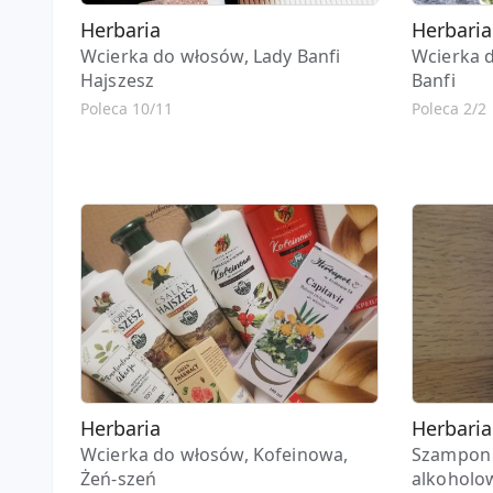
Herbaria
Herbaria
Wcierka do włosów, Lady Banfi
Wcierka 
Hajszesz
Banfi
Poleca 10/11
Poleca 2/2
Herbaria
Herbaria
Wcierka do włosów, Kofeinowa,
Szampon 
Żeń-szeń
alkoholo