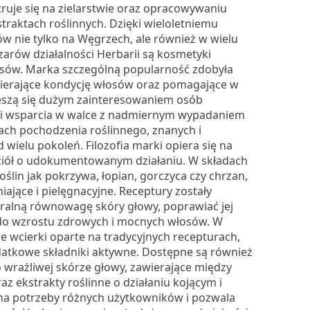
truje się na zielarstwie oraz opracowywaniu
traktach roślinnych. Dzięki wieloletniemu
w nie tylko na Węgrzech, ale również w wielu
zarów działalności Herbarii są kosmetyki
łosów. Marka szczególną popularność zdobyła
wspierające kondycję włosów oraz pomagające w
 cieszą się dużym zainteresowaniem osób
i i wsparcia w walce z nadmiernym wypadaniem
kach pochodzenia roślinnego, znanych i
 wielu pokoleń. Filozofia marki opiera się na
ziół o udokumentowanym działaniu. W składach
ślin jak pokrzywa, łopian, gorczyca czy chrzan,
ające i pielęgnacyjne. Receptury zostały
ralną równowagę skóry głowy, poprawiać jej
do wzrostu zdrowych i mocnych włosów. W
ne wcierki oparte na tradycyjnych recepturach,
atkowe składniki aktywne. Dostępne są również
 wrażliwej skórze głowy, zawierające między
az ekstrakty roślinne o działaniu kojącym i
na potrzeby różnych użytkowników i pozwala