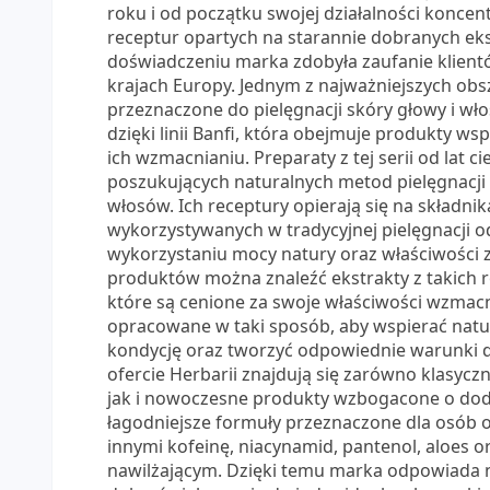
roku i od początku swojej działalności koncen
receptur opartych na starannie dobranych eks
doświadczeniu marka zdobyła zaufanie klientó
krajach Europy. Jednym z najważniejszych obs
przeznaczone do pielęgnacji skóry głowy i w
dzięki linii Banfi, która obejmuje produkty 
ich wzmacnianiu. Preparaty z tej serii od lat
poszukujących naturalnych metod pielęgnacj
włosów. Ich receptury opierają się na składni
wykorzystywanych w tradycyjnej pielęgnacji od
wykorzystaniu mocy natury oraz właściwości 
produktów można znaleźć ekstrakty z takich ro
które są cenione za swoje właściwości wzmacni
opracowane w taki sposób, aby wspierać natu
kondycję oraz tworzyć odpowiednie warunki 
ofercie Herbarii znajdują się zarówno klasycz
jak i nowoczesne produkty wzbogacone o dod
łagodniejsze formuły przeznaczone dla osób o
innymi kofeinę, niacynamid, pantenol, aloes or
nawilżającym. Dzięki temu marka odpowiada 