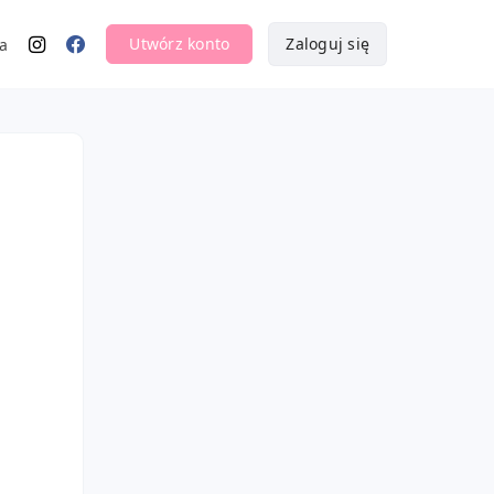
Utwórz konto
Zaloguj się
a