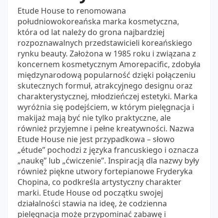
Etude House to renomowana
południowokoreańska marka kosmetyczna,
która od lat należy do grona najbardziej
rozpoznawalnych przedstawicieli koreańskiego
rynku beauty. Założona w 1985 roku i związana z
koncernem kosmetycznym Amorepacific, zdobyła
międzynarodową popularność dzięki połączeniu
skutecznych formuł, atrakcyjnego designu oraz
charakterystycznej, młodzieńczej estetyki. Marka
wyróżnia się podejściem, w którym pielęgnacja i
makijaż mają być nie tylko praktyczne, ale
również przyjemne i pełne kreatywności. Nazwa
Etude House nie jest przypadkowa – słowo
„étude” pochodzi z języka francuskiego i oznacza
„naukę” lub „ćwiczenie”. Inspiracją dla nazwy były
również piękne utwory fortepianowe Fryderyka
Chopina, co podkreśla artystyczny charakter
marki. Etude House od początku swojej
działalności stawia na ideę, że codzienna
pielęgnacja może przypominać zabawę i