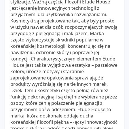
stylizacje. Ważną częścią filozofii Etude House
jest łączenie innowacyjnych technologii z
przyjaznymi dla użytkownika rozwiązaniami.
Kosmetyki są projektowane tak, aby były proste
w użyciu nawet dla osób rozpoczynających swoją
przygodę z pielęgnacją i makijażem. Marka
często wykorzystuje składniki popularne w
koreańskiej kosmetologii, koncentrując się na
nawilżeniu, ochronie skóry i poprawie jej
kondycji. Charakterystycznym elementem Etude
House jest także wyjątkowa estetyka – pastelowe
kolory, urocze motywy i starannie
zaprojektowane opakowania sprawiają, że
produkty wyróżniają się na tle innych marek.
Dzięki temu kosmetyki często pełnią również
funkcję dekoracyjną i są chętnie wybierane przez
osoby, które cenią połączenie pielęgnacji z
przyjemnym doświadczeniem. Etude House to
marka, która doskonale oddaje ducha
koreańskiej filozofii piękna – łączy innowacyjność,
troskę o skórę i radość z codziennych rytuałów.