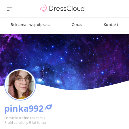
Reklama i współpraca
O nas
Kontakt
pinka992
Ostatnio online rok temu
Profil założony 9 lat temu