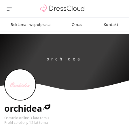
Reklama i współpraca
O nas
Kontakt
orchidea
Ostatnio online 3 lata temu
Profil założony 12 lat temu