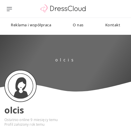
Reklama i współpraca
O nas
Kontakt
olcis
Ostatnio online 9 miesięcy temu
Profil założony rok temu