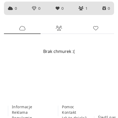
0
0
0
1
0
Brak chmurek :(
Informacje
Pomoc
Reklama
Kontakt
Śledź nas
Regulamin
Jak to działa?