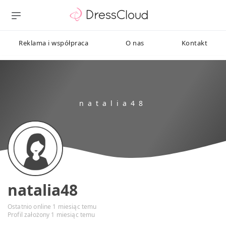
Reklama i współpraca
O nas
Kontakt
natalia48
Ostatnio online 1 miesiąc temu
Profil założony 1 miesiąc temu