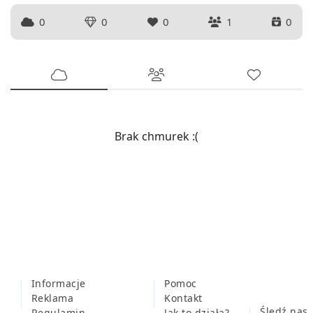
0
0
0
1
0
Brak chmurek :(
Informacje
Pomoc
Reklama
Kontakt
Śledź nas
Regulamin
Jak to działa?