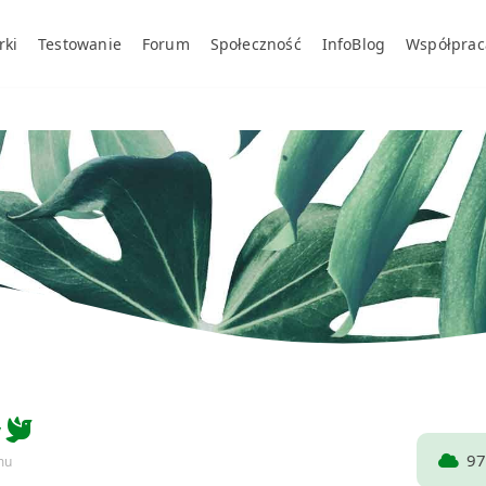
rki
Testowanie
Forum
Społeczność
InfoBlog
Współprac
y
97
mu