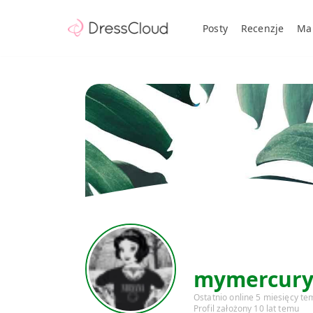
Posty
Recenzje
Ma
mymercur
Ostatnio online 5 miesięcy te
Profil założony 10 lat temu