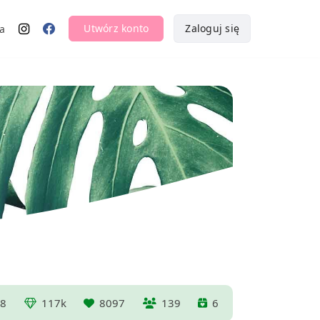
Utwórz konto
Zaloguj się
a
8
117k
8097
139
6