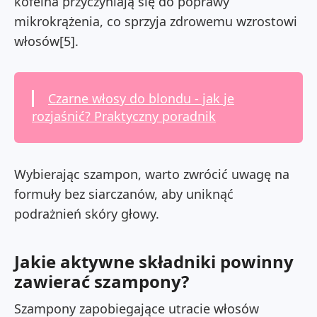
kofeina przyczyniają się do poprawy
mikrokrążenia, co sprzyja zdrowemu wzrostowi
włosów[5].
Czarne włosy do blondu - jak je
rozjaśnić? Praktyczny poradnik
Wybierając szampon, warto zwrócić uwagę na
formuły bez siarczanów, aby uniknąć
podrażnień skóry głowy.
Jakie aktywne składniki powinny
zawierać szampony?
Szampony zapobiegające utracie włosów