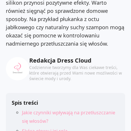
silikon przynosi pozytywne efekty. Warto
również sięgnąć po sprawdzone domowe
sposoby. Na przykład płukanka z octu
jabłkowego czy naturalny suchy szampon mogą
okazać się pomocne w kontrolowaniu
nadmiernego przetłuszczania się włosów.
Redakcja Dress Cloud
Codziennie tworzymy dla Was ciekawe treści,
które otwierają przed Wami nowe możliwości w
świecie mody i urody.
Spis treści
Jakie czynniki wpływają na przetłuszczanie
się włosów?
Skóra głowy i jej rola