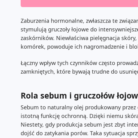
Zaburzenia hormonalne, zwłaszcza te zwią
stymulują gruczoły łojowe do intensywniejsze
zaskórników. Niewłaściwa pielęgnacja skóry
komórek, powoduje ich nagromadzenie i bl
Łączny wpływ tych czynników często prowadz
zamkniętych, które bywają trudne do usunię
Rola sebum i gruczołów łojo
Sebum to naturalny olej produkowany przez g
istotną funkcję ochronną. Dzięki niemu skóra 
Niestety, gdy produkcja sebum jest zbyt in
dojść do zatykania porów. Taka sytuacja spr