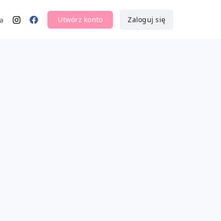
Utwórz konto
Zaloguj się
a