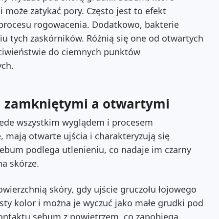
i może zatykać pory. Często jest to efekt
 procesu rogowacenia. Dodatkowo, bakterie
u tych zaskórników. Różnią się one od otwartych
rzeciwieństwie do ciemnych punktów
ych.
i zamkniętymi a otwartymi
przede wszystkim wyglądem i procesem
 mają otwarte ujścia i charakteryzują się
sebum podlega utlenieniu, co nadaje im czarny
na skórze.
owierzchnią skóry, gdy ujście gruczołu łojowego
isty kolor i można je wyczuć jako małe grudki pod
 kontaktu sebum z powietrzem, co zapobiega