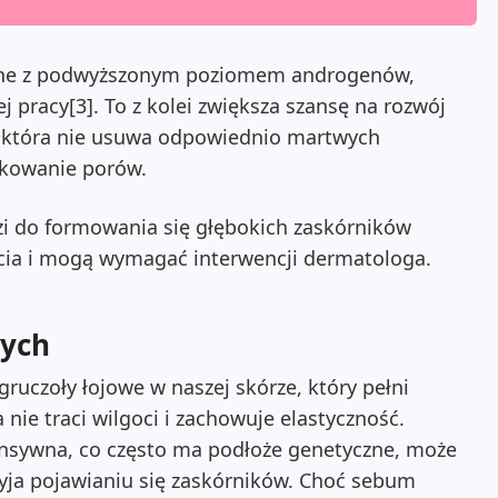
zane z podwyższonym poziomem androgenów,
j pracy[3]. To z kolei zwiększa szansę na rozwój
, która nie usuwa odpowiednio martwych
okowanie porów.
i do formowania się głębokich zaskórników
cia i mogą wymagać interwencji dermatologa.
wych
ruczoły łojowe w naszej skórze, który pełni
nie traci wilgoci i zachowuje elastyczność.
tensywna, co często ma podłoże genetyczne, może
zyja pojawianiu się zaskórników. Choć sebum