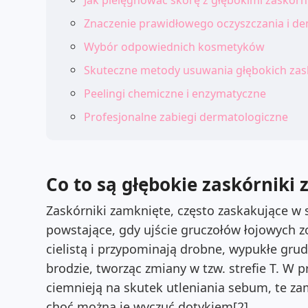
Jak pielęgnować skórę z głębokimi zaskór
Znaczenie prawidłowego oczyszczania i de
Wybór odpowiednich kosmetyków
Skuteczne metody usuwania głębokich za
Peelingi chemiczne i enzymatyczne
Profesjonalne zabiegi dermatologiczne
Co to są głębokie zaskórniki
Zaskórniki zamknięte, często zaskakujące w 
powstające, gdy ujście gruczołów łojowych z
cielistą i przypominają drobne, wypukłe grudk
brodzie, tworząc zmiany w tzw. strefie T. W 
ciemnieją na skutek utleniania sebum, te za
choć można je wyczuć dotykiem[2].