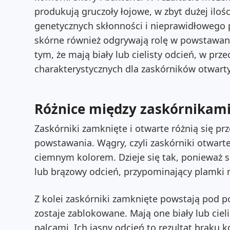
produkują gruczoły łojowe, w zbyt dużej ilośc
genetycznych skłonności i nieprawidłowego
skórne również odgrywają rolę w powstawani
tym, że mają biały lub cielisty odcień, w p
charakterystycznych dla zaskórników otwart
Różnice między zaskórnikam
Zaskórniki zamknięte i otwarte różnią się 
powstawania. Wągry, czyli zaskórniki otwarte,
ciemnym kolorem. Dzieje się tak, ponieważ 
lub brązowy odcień, przypominający plamki 
Z kolei zaskórniki zamknięte powstają pod p
zostaje zablokowane. Mają one biały lub ciel
palcami. Ich jasny odcień to rezultat braku