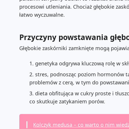
procesowi utleniania. Chociaż głębokie zask
łatwo wyczuwalne.
Przyczyny powstawania głęb
Głębokie zaskórniki zamknięte mogą pojawiać 
genetyka odgrywa kluczową rolę w sk
stres, podnosząc poziom hormonów taki
problemów z cerą, w tym do powstawani
dieta obfitująca w cukry proste i tłus
co skutkuje zatykaniem porów.
Kolczyk medusa – co warto o nim wiedz