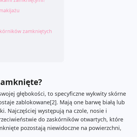
nikami zamkniętymi?
makijażu
skórników zamkniętych
 zamknięte?
swojej głębokości, to specyficzne wykwity skórne
ostaje zablokowane[2]. Mają one barwę białą lub
i. Najczęściej występują na czole, nosie i
przeciwieństwie do zaskórników otwartych, które
mknięte pozostają niewidoczne na powierzchni,