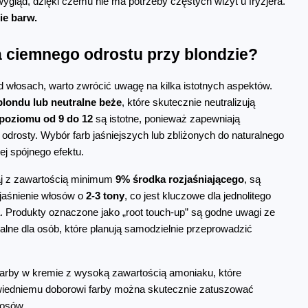
odrosty. Oba sposoby zapewniają trwały efekt i naturalny wygląd, dzięki czemu nie ma potrzeby częstych wizyt u fryzjera. 
ie barw.
 ciemnego odrostu przy blondzie?
 włosach, warto zwrócić uwagę na kilka istotnych aspektów. 
blondu lub neutralne beże
, które skutecznie neutralizują 
poziomu od 9 do 12
 są istotne, ponieważ zapewniają 
drosty. Wybór farb jaśniejszych lub zbliżonych do naturalnego 
ej spójnego efektu.
aj z zawartością minimum 
9% środka rozjaśniającego
, są 
jaśnienie włosów o 
2-3 tony
, co jest kluczowe dla jednolitego 
 Produkty oznaczone jako „root touch-up” są godne uwagi ze 
dealne dla osób, które planują samodzielnie przeprowadzić 
arby w kremie z wysoką zawartością amoniaku, które 
powiedniemu doborowi farby można skutecznie zatuszować 
łosów.