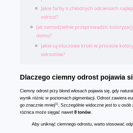
Jakie farby o chłodnych odcieniach najlep
odrost?
Jak samodzielnie przeprowadzić koloryzac
domu?
Jakie są kluczowe kroki w procesie kolor
odrostów?
Dlaczego ciemny odrost pojawia się
Ciemny odrost przy blond włosach pojawia się, gdy natur
wynik różnic w poziomach pigmentacji. Odrost zawiera eu
[1]
go znacznie mniej
. Szczególnie widoczne jest to u osób 
różnica może sięgać nawet 
8 tonów
.
Aby uniknąć ciemnego odrostu, warto stosować odpo