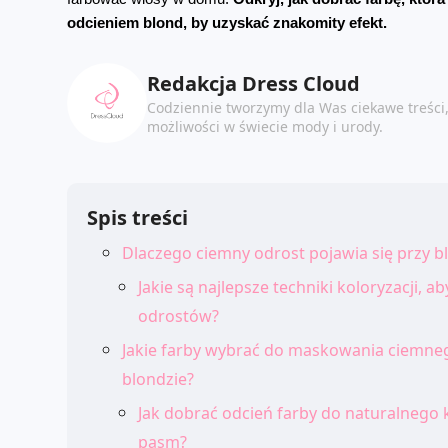
odcieniem blond, by uzyskać znakomity efekt.
Redakcja Dress Cloud
Codziennie tworzymy dla Was ciekawe treści
możliwości w świecie mody i urody.
Spis treści
Dlaczego ciemny odrost pojawia się przy bl
Jakie są najlepsze techniki koloryzacji, 
odrostów?
Jakie farby wybrać do maskowania ciemne
blondzie?
Jak dobrać odcień farby do naturalnego 
pasm?