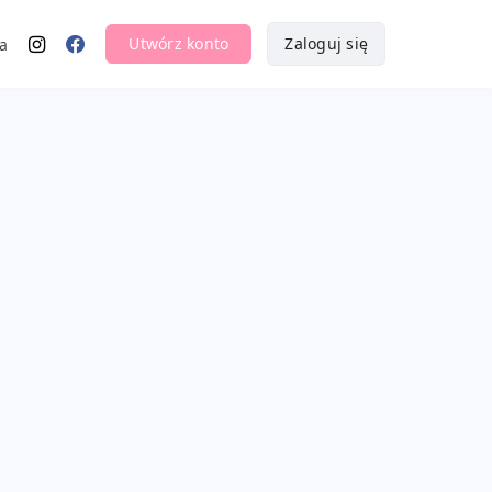
Utwórz konto
Zaloguj się
a