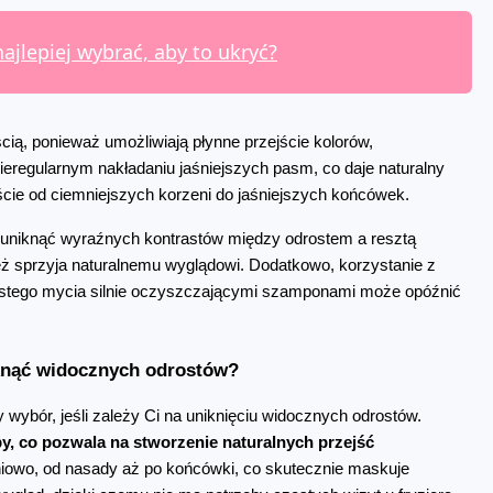
najlepiej wybrać, aby to ukryć?
cią, ponieważ umożliwiają płynne przejście kolorów, 
ieregularnym nakładaniu jaśniejszych pasm, co daje naturalny 
jście od ciemniejszych korzeni do jaśniejszych końcówek.
uniknąć wyraźnych kontrastów między odrostem a resztą 
ż sprzyja naturalnemu wyglądowi. Dodatkowo, korzystanie z 
ęstego mycia silnie oczyszczającymi szamponami może opóźnić 
niknąć widocznych odrostów?
, to świetny wybór, jeśli zależy Ci na uniknięciu widocznych odrostów. 
y, co pozwala na stworzenie naturalnych przejść 
iowo, od nasady aż po końcówki, co skutecznie maskuje 