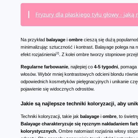
Fryzury dla płaskiego tyłu głowy - jaką 
Na przykład 
balayage
 i 
ombre
 cieszą się dużą popularnoś
minimalizując sztuczność i kontrast. Balayage polega na n
[2]
efekt rozjaśnienia
. Z kolei ombre tworzy stopniowe prze
Regularne farbowanie
, najlepiej co 
4-5 tygodni
, pomaga 
włosów. Wybór mniej kontrastowych odcieni blondu równie
odpowiednich kosmetyków pielęgnacyjnych i unikanie cz
pojawienie się widocznych odrostów.
Jakie są najlepsze techniki koloryzacji, aby u
Techniki koloryzacji, takie jak 
balayage
 i 
ombre
Balayage charakteryzuje się ręcznym nakładaniem farb
kolorystycznych.
 Ombre natomiast rozjaśnia włosy stopn