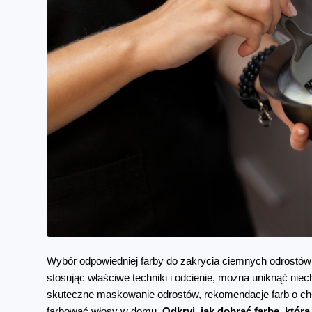
Wybór odpowiedniej farby do zakrycia ciemnych odrostó
stosując właściwe techniki i odcienie, można uniknąć niec
skuteczne maskowanie odrostów, rekomendacje farb o chł
farbować włosy w domu. 
Odkryj, jak dobrać farbę, któr