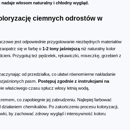
co nadaje włosom naturalny i chłodny wygląd.
oloryzację ciemnych odrostów w 
czowe jest odpowiednie przygotowanie niezbędnych materiałów 
aopatrz się w farbę o 
1-2 tony jaśniejszą
 niż naturalny kolor 
eni. Przygotuj też pędzelek, rękawiczki, miseczkę, grzebień z 
zaczynając od przedziałka, co ułatwi równomierne nakładanie 
 rozjaśnionych pasm. 
Postępuj zgodnie z instrukcjami na 
wie właściwego czasu spłucz włosy letnią wodą.
remem, co zapobiegnie jej zabrudzeniu. Najlepiej farbować 
d działaniem chemikaliów. Po zakończeniu procesu koloryzacji, 
ki, by zachować zdrowy wygląd i intensywność koloru 