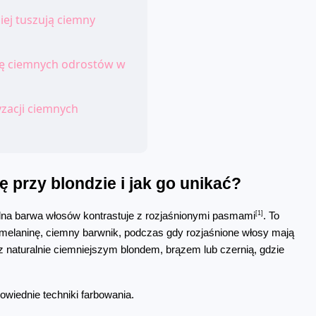
iej tuszują ciemny
ję ciemnych odrostów w
yzacji ciemnych
 przy blondzie i jak go unikać?
[1]
alna barwa włosów kontrastuje z rozjaśnionymi pasmami
. To 
melaninę, ciemny barwnik, podczas gdy rozjaśnione włosy mają 
z naturalnie ciemniejszym blondem, brązem lub czernią, gdzie 
wiednie techniki farbowania.