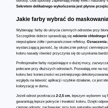
Sekretem delikatnego wykończenia jest płynne przejśc
Jakie farby wybrać do maskowania
Wybierając farby do ukrycia ciemnych odrostów przy blond
Szczególnie dobrze sprawdzają się 
odcienie chłodnego 
niepożądane żółte i pomarańczowe refleksy. 
Oznaczenia 
wystarczającą jasność, by skutecznie pokryć ciemniejsze o
koloru nasady również przyczynia się do uzyskania bardzi
Profesjonalne farby rozjaśniające o dużej mocy, zazwycz
polecane przy dłuższych odrostach. Pozwalają one na roz
koloru bez konieczności wcześniejszego dekoloryzowania.
względu na łatwość aplikacji i szybkie działanie, co jest i
koloryzację w domu.
Jeżeli odrost przekracza 
2-2,5 cm
, lepszym wyborem są f
gwarantują lepsze pokrycie i trwałość koloru. Dzięki od
ciemne odrosty, zachowując przy tym naturalny wygląd w