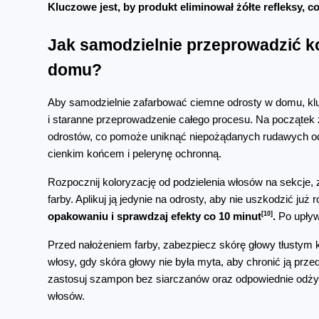
Kluczowe jest, by produkt eliminował żółte refleksy, 
Jak samodzielnie przeprowadzić k
domu?
Aby samodzielnie zafarbować ciemne odrosty w domu, klu
i staranne przeprowadzenie całego procesu. Na początek z
odrostów, co pomoże uniknąć niepożądanych rudawych odci
cienkim końcem i pelerynę ochronną.
Rozpocznij koloryzację od podzielenia włosów na sekcje, 
farby. Aplikuj ją jedynie na odrosty, aby nie uszkodzić już
[10]
opakowaniu i sprawdzaj efekty co 10 minut
.
 Po upły
Przed nałożeniem farby, zabezpiecz skórę głowy tłustym k
włosy, gdy skóra głowy nie była myta, aby chronić ją prze
zastosuj szampon bez siarczanów oraz odpowiednie odżyw
włosów.