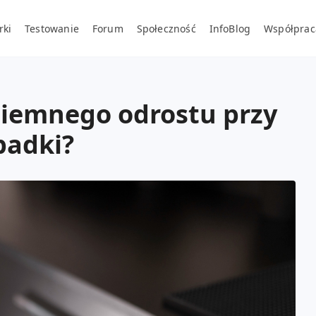
rki
Testowanie
Forum
Społeczność
InfoBlog
Współprac
ciemnego odrostu przy
padki?