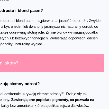
 odrostu i blond pasm?
[7]
odrostu i blond pasm, najpierw ustal jasność odrostu
. Zwykle 
a być o jeden lub dwa tony jaśniejsza niż naturalny odrost, co 
kże odgrywają istotną rolę. Zimne blondy wymagają dodatku 
cistych lub beżowych tonacjach. Wybierając odpowiedni odcień, 
dnolity i naturalny wygląd.
mi skóry?
uszują ciemny odrost?
[8]
ond, doskonale ukrywają ciemne odrosty
. Dzieje się tak, 
 tony. 
Zawierają one popielate pigmenty, co pozwala na 
 Dodatkowo, warto rozważyć farby bez amoniaku, które są delikatniejsze dla włosów. 