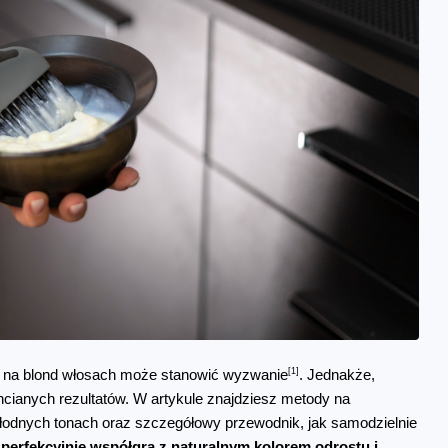
[1]
w na blond włosach może stanowić wyzwanie
. Jednakże, 
hcianych rezultatów. W artykule znajdziesz metody na 
odnych tonach oraz szczegółowy przewodnik, jak samodzielnie 
a perfekcyjnie współgra z naturalnym kolorem odrostu i 