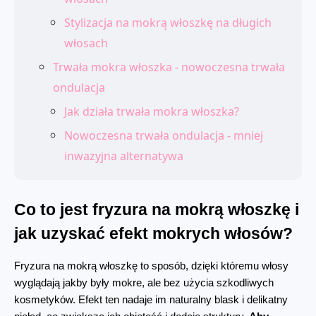
Stylizacja na mokrą włoszkę na długich
włosach
Trwała mokra włoszka - nowoczesna trwała
ondulacja
Jak działa trwała mokra włoszka?
Nowoczesna trwała ondulacja - mniej
inwazyjna alternatywa
Co to jest fryzura na mokrą włoszkę i 
jak uzyskać efekt mokrych włosów?
Fryzura na mokrą włoszkę to sposób, dzięki któremu włosy 
wyglądają jakby były mokre, ale bez użycia szkodliwych 
kosmetyków. Efekt ten nadaje im naturalny blask i delikatny 