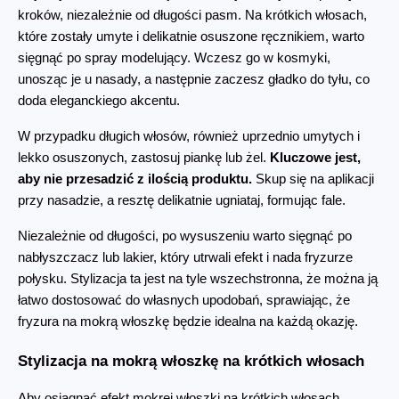
kroków, niezależnie od długości pasm. Na krótkich włosach, 
które zostały umyte i delikatnie osuszone ręcznikiem, warto 
sięgnąć po spray modelujący. Wczesz go w kosmyki, 
unosząc je u nasady, a następnie zaczesz gładko do tyłu, co 
doda eleganckiego akcentu.
W przypadku długich włosów, również uprzednio umytych i 
lekko osuszonych, zastosuj piankę lub żel. 
Kluczowe jest, 
aby nie przesadzić z ilością produktu.
 Skup się na aplikacji 
przy nasadzie, a resztę delikatnie ugniataj, formując fale.
Niezależnie od długości, po wysuszeniu warto sięgnąć po 
nabłyszczacz lub lakier, który utrwali efekt i nada fryzurze 
połysku. Stylizacja ta jest na tyle wszechstronna, że można ją 
łatwo dostosować do własnych upodobań, sprawiając, że 
fryzura na mokrą włoszkę będzie idealna na każdą okazję.
Stylizacja na mokrą włoszkę na krótkich włosach
Aby osiągnąć efekt mokrej włoszki na krótkich włosach, 