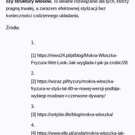
czy struktury włosów.
 To idealne rozwiązanie dla tych, którzy 
pragną trwałej, a zarazem efektownej stylizacji bez 
konieczności codziennego układania.
Źródła:
[1] https://rewo24.pl/pl/blog/Mokra-Wloszka-
Fryzura-Wet-Look-Jak-wyglada-i-jak-ja-zrobic/28
[2] https://wizaz.pl/fryzury/mokra-wloszka-
fryzura-w-stylu-lat-80-w-nowej-wersji-podbija-
wybiegi-modowe-i-czerwone-dywany/
[3] https://onlybio.life/blog/mokra-wloszka/
[4] https://www.elle.pl/uroda/mokra-wloszka-jak-