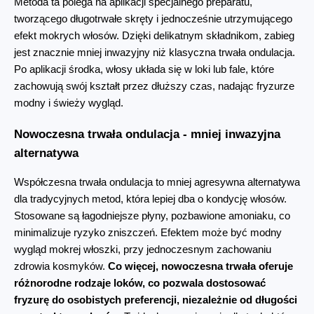
Metoda ta polega na aplikacji specjalnego preparatu, 
tworzącego długotrwałe skręty i jednocześnie utrzymującego 
efekt mokrych włosów. Dzięki delikatnym składnikom, zabieg 
jest znacznie mniej inwazyjny niż klasyczna trwała ondulacja. 
Po aplikacji środka, włosy układa się w loki lub fale, które 
zachowują swój kształt przez dłuższy czas, nadając fryzurze 
modny i świeży wygląd.
Nowoczesna trwała ondulacja - mniej inwazyjna 
alternatywa
Współczesna trwała ondulacja to mniej agresywna alternatywa 
dla tradycyjnych metod, która lepiej dba o kondycję włosów. 
Stosowane są łagodniejsze płyny, pozbawione amoniaku, co 
minimalizuje ryzyko zniszczeń. Efektem może być modny 
wygląd mokrej włoszki, przy jednoczesnym zachowaniu 
zdrowia kosmyków. 
Co więcej, nowoczesna trwała oferuje 
różnorodne rodzaje loków, co pozwala dostosować 
fryzurę do osobistych preferencji, niezależnie od długości 