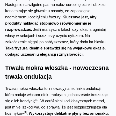
Następnie na wilgotne pasma nałóż odrobinę pianki lub żelu, 
koncentrując się głównie u nasady, co zapobiegnie 
nadmiernemu obciążeniu fryzury. 
Kluczowe jest, aby 
produkty nakładać stopniowo i równomiernie je 
rozprowadzać.
 Jeśli marzysz o falach czy lokach, ugniataj 
włosy w sekcjach i susz przy użyciu dyfuzora. Na 
zakończenie sięgnij po nabłyszczacz, który doda im blasku. 
Taka fryzura idealnie sprawdzi się na wyjątkowe okazje, 
dodając uczesaniu elegancji i zmysłowości.
Trwała mokra włoszka - nowoczesna 
trwała ondulacja
Trwała mokra włoszka to innowacyjna technika ondulacji, 
która nadaje włosom efekt mokrych, jednocześnie troszcząc 
[4]
się o ich kondycję
. W odróżnieniu od klasycznych metod, 
jest mniej szkodliwa, co sprawia, że jest bezpieczniejsza dla 
[4]
kosmyków
. 
Wykorzystuje delikatne płyny bez amoniaku, 