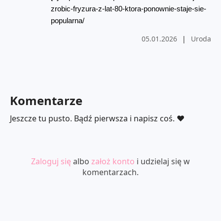
zrobic-fryzura-z-lat-80-ktora-ponownie-staje-sie-
popularna/
05.01.2026
|
Uroda
Komentarze
Jeszcze tu pusto. Bądź pierwsza i napisz coś. ❤️
Zaloguj się
albo
założ konto
i udzielaj się w
komentarzach.