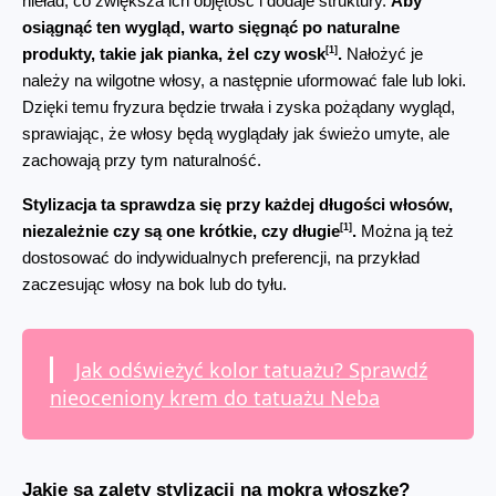
nieład, co zwiększa ich objętość i dodaje struktury. 
Aby 
osiągnąć ten wygląd, warto sięgnąć po naturalne 
[1]
produkty, takie jak pianka, żel czy wosk
.
 Nałożyć je 
należy na wilgotne włosy, a następnie uformować fale lub loki. 
Dzięki temu fryzura będzie trwała i zyska pożądany wygląd, 
sprawiając, że włosy będą wyglądały jak świeżo umyte, ale 
zachowają przy tym naturalność.
Stylizacja ta sprawdza się przy każdej długości włosów, 
[1]
niezależnie czy są one krótkie, czy długie
.
 Można ją też 
dostosować do indywidualnych preferencji, na przykład 
zaczesując włosy na bok lub do tyłu.
Jak odświeżyć kolor tatuażu? Sprawdź
nieoceniony krem do tatuażu Neba
Jakie są zalety stylizacji na mokrą włoszkę?