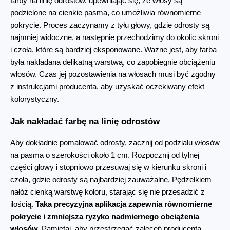
farby na linię odrostów, upewniając się, że włosy są 
podzielone na cienkie pasma, co umożliwia równomierne 
pokrycie. Proces zaczynamy z tyłu głowy, gdzie odrosty są 
najmniej widoczne, a następnie przechodzimy do okolic skroni 
i czoła, które są bardziej eksponowane. Ważne jest, aby farba 
była nakładana delikatną warstwą, co zapobiegnie obciążeniu 
włosów. Czas jej pozostawienia na włosach musi być zgodny 
z instrukcjami producenta, aby uzyskać oczekiwany efekt 
kolorystyczny.
Jak nakładać farbę na linię odrostów
Aby dokładnie pomalować odrosty, zacznij od podziału włosów 
na pasma o szerokości około 1 cm. Rozpocznij od tylnej 
części głowy i stopniowo przesuwaj się w kierunku skroni i 
czoła, gdzie odrosty są najbardziej zauważalne. Pędzelkiem 
nałóż cienką warstwę koloru, starając się nie przesadzić z 
ilością. 
Taka precyzyjna aplikacja zapewnia równomierne 
pokrycie i zmniejsza ryzyko nadmiernego obciążenia 
włosów.
 Pamiętaj, aby przestrzegać zaleceń producenta 