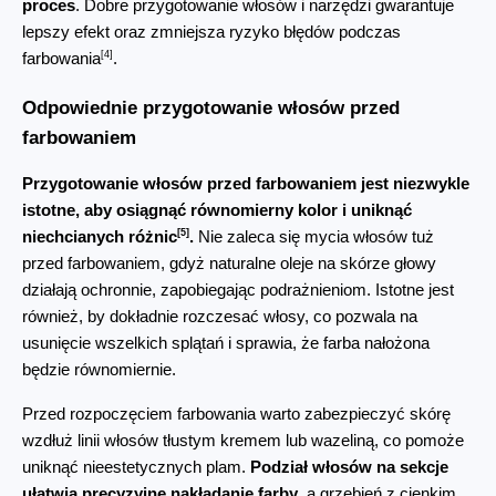
proces
. Dobre przygotowanie włosów i narzędzi gwarantuje 
lepszy efekt oraz zmniejsza ryzyko błędów podczas 
[4]
farbowania
.
Odpowiednie przygotowanie włosów przed 
farbowaniem
Przygotowanie włosów przed farbowaniem jest niezwykle 
istotne, aby osiągnąć równomierny kolor i uniknąć 
[5]
niechcianych różnic
.
 Nie zaleca się mycia włosów tuż 
przed farbowaniem, gdyż naturalne oleje na skórze głowy 
działają ochronnie, zapobiegając podrażnieniom. Istotne jest 
również, by dokładnie rozczesać włosy, co pozwala na 
usunięcie wszelkich splątań i sprawia, że farba nałożona 
będzie równomiernie.
Przed rozpoczęciem farbowania warto zabezpieczyć skórę 
wzdłuż linii włosów tłustym kremem lub wazeliną, co pomoże 
uniknąć nieestetycznych plam. 
Podział włosów na sekcje 
ułatwia precyzyjne nakładanie farby
, a grzebień z cienkim 