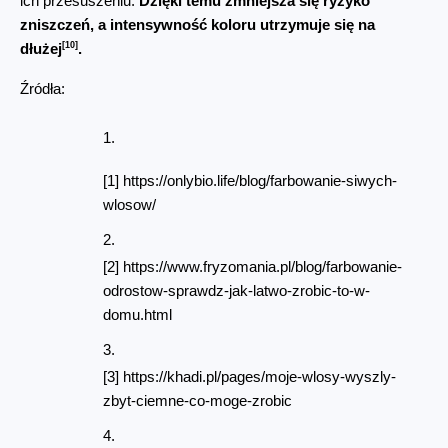
ich przesuszeniu. 
Dzięki temu zmniejsza się ryzyko 
zniszczeń, a intensywność koloru utrzymuje się na 
[10]
dłużej
.
Źródła:
[1] https://onlybio.life/blog/farbowanie-siwych-
wlosow/
[2] https://www.fryzomania.pl/blog/farbowanie-
odrostow-sprawdz-jak-latwo-zrobic-to-w-
domu.html
[3] https://khadi.pl/pages/moje-wlosy-wyszly-
zbyt-ciemne-co-moge-zrobic