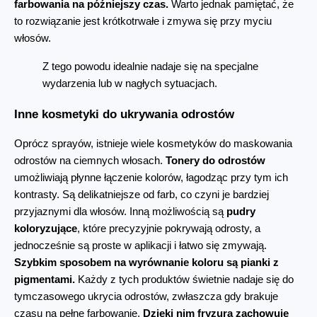
farbowania na późniejszy czas.
 Warto jednak pamiętać, że 
to rozwiązanie jest krótkotrwałe i zmywa się przy myciu 
włosów.
Z tego powodu idealnie nadaje się na specjalne 
wydarzenia lub w nagłych sytuacjach.
Inne kosmetyki do ukrywania odrostów
Oprócz sprayów, istnieje wiele kosmetyków do maskowania 
odrostów na ciemnych włosach. 
Tonery do odrostów
umożliwiają płynne łączenie kolorów, łagodząc przy tym ich 
kontrasty. Są delikatniejsze od farb, co czyni je bardziej 
przyjaznymi dla włosów. Inną możliwością są 
pudry 
koloryzujące
, które precyzyjnie pokrywają odrosty, a 
jednocześnie są proste w aplikacji i łatwo się zmywają. 
Szybkim sposobem na wyrównanie koloru są pianki z 
pigmentami.
 Każdy z tych produktów świetnie nadaje się do 
tymczasowego ukrycia odrostów, zwłaszcza gdy brakuje 
czasu na pełne farbowanie. 
Dzięki nim fryzura zachowuje 