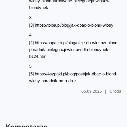
wlosy-blond-farbowane-pielegnacja-wlosow-
blondynek
[3] https://tolpa.pl/blog/jak-dbac-o-blond-wlosy
[4] https://papatka.pl/blog/oleje-do-wlosow-blond-
poradnik-pielegnacji-wlosow-dla-blondynek-
b124.html
[5] https://4szpaki.pl/blog/post/jak-dbac-o-blond-
wlosy-poradnik-od-a-do-z
06.09.2025
|
Uroda
Komentarze