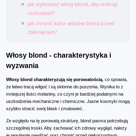
Jak stylizować włosy blond, aby uniknąć
uszkodzeń?
Jak chronić kolor włosów blond przed
żółknięciem?
Włosy blond - charakterystyka i 
wyzwania
Włosy blond charakteryzują się porowatością
, co sprawia, 
że łatwo tracą wilgoć i są skłonne do puszenia. Wynika to z 
mniejszej ilości melaniny, co czyni je bardziej podatnymi na 
uszkodzenia mechaniczne i chemiczne. Jasne kosmyki mogą 
szybko stracić swój blask i zmatowieć.
Ze względu na tę porowatą strukturę, blond pasma potrzebują 
szczególnej troski. Aby zachować ich zdrowy wygląd, należy 
je regularnie nawilżać oraz chronić przed niekorzystnym 