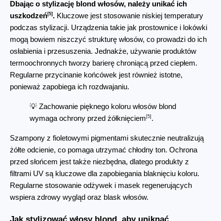
Dbając o stylizację blond włosów, należy unikać ich 
[5]
uszkodzeń
.
 Kluczowe jest stosowanie niskiej temperatury 
podczas stylizacji. Urządzenia takie jak prostownice i lokówki 
mogą bowiem niszczyć strukturę włosów, co prowadzi do ich 
osłabienia i przesuszenia. Jednakże, używanie produktów 
termoochronnych tworzy barierę chroniącą przed ciepłem. 
Regularne przycinanie końcówek jest również istotne, 
ponieważ zapobiega ich rozdwajaniu.
💡 Zachowanie pięknego koloru włosów blond 
[5]
wymaga ochrony przed żółknięciem
.
Szampony z fioletowymi pigmentami skutecznie neutralizują 
żółte odcienie, co pomaga utrzymać chłodny ton. Ochrona 
przed słońcem jest także niezbędna, dlatego produkty z 
filtrami UV są kluczowe dla zapobiegania blaknięciu koloru. 
Regularne stosowanie odżywek i masek regenerujących 
wspiera zdrowy wygląd oraz blask włosów.
Jak stylizować włosy blond, aby uniknąć 