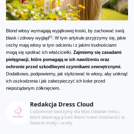
Blond włosy wymagają wyjątkowej troski, by zachować swój 
[1]
blask i zdrowy wygląd
. W tym artykule przyjrzymy się, jakie 
cechy mają włosy w tym odcieniu i z jakimi trudnościami 
mogą się spotkać ich właścicielki. 
Zajmiemy się zasadami 
pielęgnacji, które pomagają w ich nawilżeniu oraz 
ochronie przed szkodliwymi czynnikami zewnętrznymi.
Dodatkowo, podpowiemy, jak stylizować te włosy, aby uniknąć 
ich uszkodzenia i jak zabezpieczyć ich kolor przed 
niepożądanym żółknięciem.
Redakcja Dress Cloud
Codziennie tworzymy dla Was ciekawe treści,
które otwierają przed Wami nowe możliwości w
świecie mody i urody.