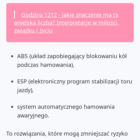
Godzina 1212 - jakie znaczenie ma ta
anielska liczba? Interpretacje w miłości,
związku i życiu
ABS (układ zapobiegający blokowaniu kół
podczas hamowania),
ESP (elektroniczny program stabilizacji toru
jazdy),
system automatycznego hamowania
awaryjnego.
To rozwiązania, które mogą zmniejszać ryzyko