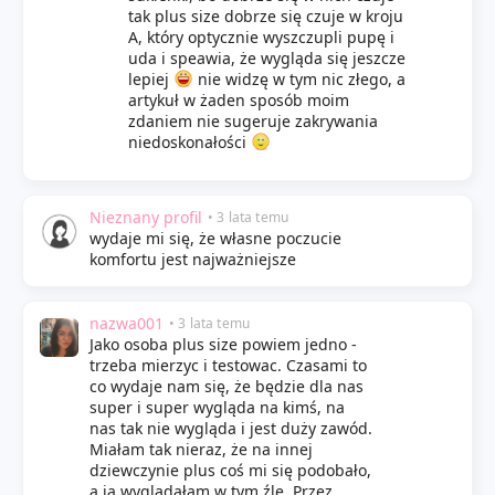
tak plus size dobrze się czuje w kroju
A, który optycznie wyszczupli pupę i
uda i speawia, że wygląda się jeszcze
lepiej
nie widzę w tym nic złego, a
artykuł w żaden sposób moim
zdaniem nie sugeruje zakrywania
niedoskonałości
Nieznany profil
• 3 lata temu
wydaje mi się, że własne poczucie
komfortu jest najważniejsze
nazwa001
• 3 lata temu
Jako osoba plus size powiem jedno -
trzeba mierzyc i testowac. Czasami to
co wydaje nam się, że będzie dla nas
super i super wygląda na kimś, na
nas tak nie wygląda i jest duży zawód.
Miałam tak nieraz, że na innej
dziewczynie plus coś mi się podobało,
a ja wyglądałam w tym źle. Przez