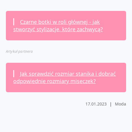
Czarne botki w roli głównej - jak
stworzyć stylizacje, które zachwycą?
Artykuł partnera
Jak sprawdzić rozmiar stanika i dobrać
odpowiednie rozmiary miseczek?
17.01.2023
|
Moda