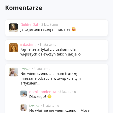
Komentarze
GoldenGal
• 3 lata temu
Ja to jestem raczej minus size
dastiina
• 3 lata temu
Fajnie, że artykuł z ciuszkami dla
większych dziewczyn takich jak ja ☺️
izvsza
• 3 lata temu
Nie wiem czemu ale mam troszkę
mieszane odczucia w związku z tym
artykułem...
domkapodomka
• 3 lata temu
Dlaczego?
izvsza
• 3 lata temu
No właśnie nie wiem czemu... Może