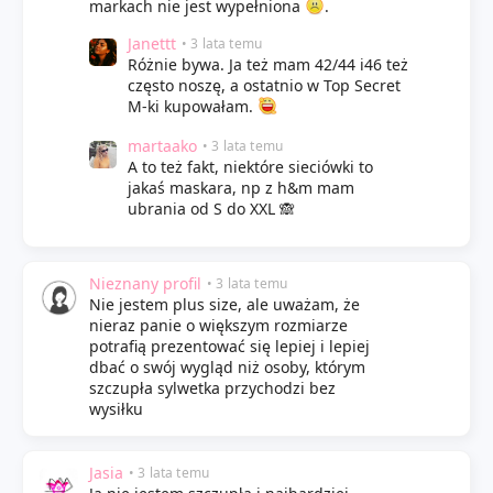
markach nie jest wypełniona
.
Janettt
• 3 lata temu
Różnie bywa. Ja też mam 42/44 i46 też
często noszę, a ostatnio w Top Secret
M-ki kupowałam.
martaako
• 3 lata temu
A to też fakt, niektóre sieciówki to
jakaś maskara, np z h&m mam
ubrania od S do XXL 🙈
Nieznany profil
• 3 lata temu
Nie jestem plus size, ale uważam, że
nieraz panie o większym rozmiarze
potrafią prezentować się lepiej i lepiej
dbać o swój wygląd niż osoby, którym
szczupła sylwetka przychodzi bez
wysiłku
Jasia
• 3 lata temu