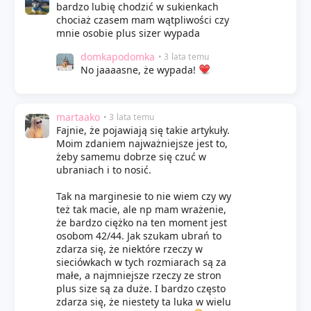
bardzo lubię chodzić w sukienkach
chociaż czasem mam wątpliwości czy
mnie osobie plus sizer wypada
domkapodomka
• 3 lata temu
No jaaaasne, że wypada!
martaako
• 3 lata temu
Fajnie, że pojawiają się takie artykuły.
Moim zdaniem najważniejsze jest to,
żeby samemu dobrze się czuć w
ubraniach i to nosić.
Tak na marginesie to nie wiem czy wy
też tak macie, ale np mam wrażenie,
że bardzo ciężko na ten moment jest
osobom 42/44. Jak szukam ubrań to
zdarza się, że niektóre rzeczy w
sieciówkach w tych rozmiarach są za
małe, a najmniejsze rzeczy ze stron
plus size są za duże. I bardzo często
zdarza się, że niestety ta luka w wielu