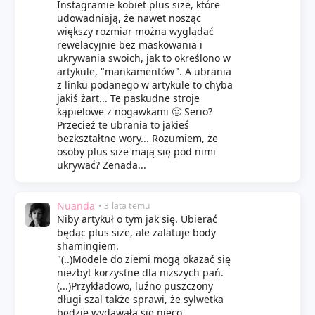
Instagramie kobiet plus size, które
udowadniają, że nawet nosząc
większy rozmiar można wyglądać
rewelacyjnie bez maskowania i
ukrywania swoich, jak to określono w
artykule, "mankamentów". A ubrania
z linku podanego w artykule to chyba
jakiś żart... Te paskudne stroje
kąpielowe z nogawkami 🤢 Serio?
Przecież te ubrania to jakieś
bezkształtne wory... Rozumiem, że
osoby plus size mają się pod nimi
ukrywać? Żenada...
Nuanda
• 3 lata temu
Niby artykuł o tym jak się. Ubierać
będąc plus size, ale zalatuje body
shamingiem.
"(..)Modele do ziemi mogą okazać się
niezbyt korzystne dla niższych pań.
(...)Przykładowo, luźno puszczony
długi szal także sprawi, że sylwetka
będzie wydawała się nieco