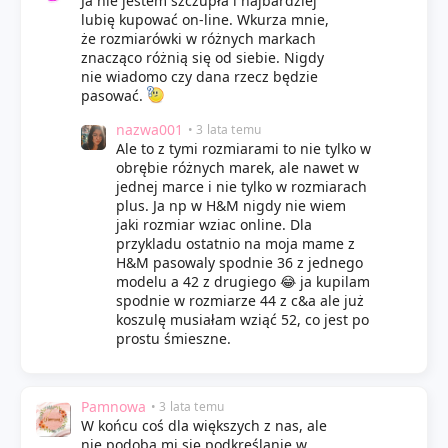
Ja nie jestem szczupła i najbardziej
lubię kupować on-line. Wkurza mnie,
że rozmiarówki w różnych markach
znacząco różnią się od siebie. Nigdy
nie wiadomo czy dana rzecz będzie
pasować.
nazwa001
• 3 lata temu
Ale to z tymi rozmiarami to nie tylko w
obrębie różnych marek, ale nawet w
jednej marce i nie tylko w rozmiarach
plus. Ja np w H&M nigdy nie wiem
jaki rozmiar wziac online. Dla
przykladu ostatnio na moja mame z
H&M pasowaly spodnie 36 z jednego
modelu a 42 z drugiego 😂 ja kupilam
spodnie w rozmiarze 44 z c&a ale już
koszulę musiałam wziąć 52, co jest po
prostu śmieszne.
Pamnowa
• 3 lata temu
W końcu coś dla większych z nas, ale
nie podoba mi się podkreślanie w