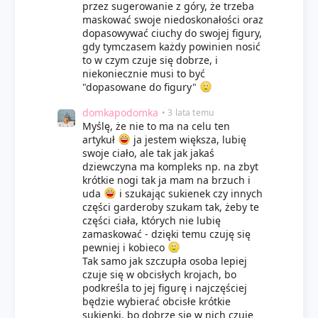
przez sugerowanie z góry, że trzeba
maskować swoje niedoskonałości oraz
dopasowywać ciuchy do swojej figury,
gdy tymczasem każdy powinien nosić
to w czym czuje się dobrze, i
niekoniecznie musi to być
"dopasowane do figury"
domkapodomka
• 3 lata temu
Myślę, że nie to ma na celu ten
artykuł
ja jestem większa, lubię
swoje ciało, ale tak jak jakaś
dziewczyna ma kompleks np. na zbyt
krótkie nogi tak ja mam na brzuch i
uda
i szukając sukienek czy innych
części garderoby szukam tak, żeby te
części ciała, których nie lubię
zamaskować - dzięki temu czuję się
pewniej i kobieco
Tak samo jak szczupła osoba lepiej
czuje się w obcisłych krojach, bo
podkreśla to jej figurę i najczęściej
będzie wybierać obcisłe krótkie
sukienki, bo dobrze się w nich czuje