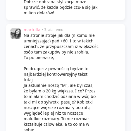
Dobrze dobrana stylizacja może
sprawić, że każda będzie czuła się jak
milion dolarów!
martulla
• 3 lata temu
Na stronie stroje jak dla (nikomu nie
umniejszając) pań +60. I to w takich
cenach, że przypuszczam iż większość
osób tam zakupów by nie zrobiła.
To po pierwsze;
Po drugie: z pewnością będzie to
najbardziej kontrowersyjny tekst
tutaj.
Ja aktualnie noszę "M", ale był czas,
że byłam o 20 kg większa. I co? Przez
to miałam chodzić odziana w wór, bo
taki mi do sylwetki pasuje? Kobietki
noszące większe rozmiary potrafią
wyglądać lepiej niż te noszące
malutkie rozmiary. To nie rozmiar
kształtuje człowieka, a to co ma w
sobie.