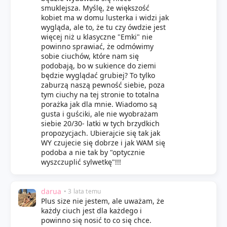
smuklejsza. Myślę, że większość
kobiet ma w domu lusterka i widzi jak
wygląda, ale to, że tu czy ówdzie jest
więcej niż u klasyczne "Emki" nie
powinno sprawiać, że odmówimy
sobie ciuchów, które nam się
podobają, bo w sukience do ziemi
będzie wyglądać grubiej? To tylko
zaburzą naszą pewność siebie, poza
tym ciuchy na tej stronie to totalna
porażka jak dla mnie. Wiadomo są
gusta i guściki, ale nie wyobrażam
siebie 20/30- latki w tych brzydkich
propozycjach. Ubierajcie się tak jak
WY czujecie się dobrze i jak WAM się
podoba a nie tak by "optycznie
wyszczuplić sylwetkę"!!!
darua
• 3 lata temu
Plus size nie jestem, ale uważam, że
każdy ciuch jest dla każdego i
powinno się nosić to co się chce.