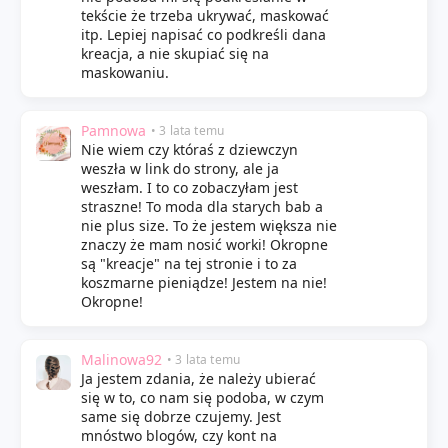
tekście że trzeba ukrywać, maskować
itp. Lepiej napisać co podkreśli dana
kreacja, a nie skupiać się na
maskowaniu.
Pamnowa
• 3 lata temu
Nie wiem czy któraś z dziewczyn
weszła w link do strony, ale ja
weszłam. I to co zobaczyłam jest
straszne! To moda dla starych bab a
nie plus size. To że jestem większa nie
znaczy że mam nosić worki! Okropne
są "kreacje" na tej stronie i to za
koszmarne pieniądze! Jestem na nie!
Okropne!
Malinowa92
• 3 lata temu
Ja jestem zdania, że należy ubierać
się w to, co nam się podoba, w czym
same się dobrze czujemy. Jest
mnóstwo blogów, czy kont na