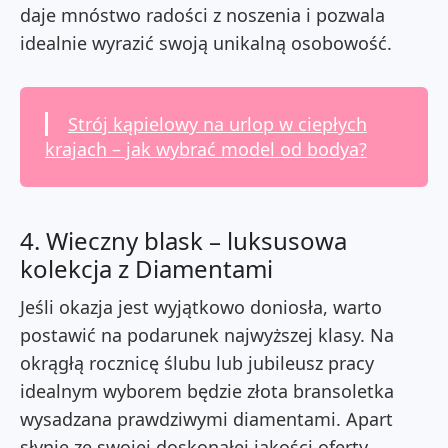
daje mnóstwo radości z noszenia i pozwala
idealnie wyrazić swoją unikalną osobowość.
Strój kąpielowy na urlop w ciepłych
krajach – jak wybrać model od bodya?
4. Wieczny blask – luksusowa
kolekcja z Diamentami
Jeśli okazja jest wyjątkowo doniosła, warto
postawić na podarunek najwyższej klasy. Na
okrągłą rocznicę ślubu lub jubileusz pracy
idealnym wyborem będzie złota bransoletka
wysadzana prawdziwymi diamentami. Apart
słynie ze swojej doskonałej jakości oferty